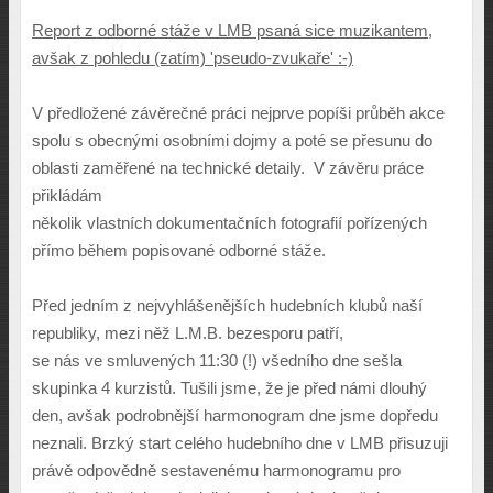
Report z odborné stáže v LMB psaná sice muzikantem,
avšak z pohledu (zatím) 'pseudo-zvukaře' :-)
V předložené závěrečné práci nejprve popíši průběh akce
spolu s obecnými osobními dojmy a poté se přesunu do
oblasti zaměřené na technické detaily. V závěru práce
přikládám
několik vlastních dokumentačních fotografií pořízených
přímo během popisované odborné stáže.
Před jedním z nejvyhlášenějších hudebních klubů naší
republiky, mezi něž L.M.B. bezesporu patří,
se nás ve smluvených 11:30 (!) všedního dne sešla
skupinka 4 kurzistů. Tušili jsme, že je před námi dlouhý
den, avšak podrobnější harmonogram dne jsme dopředu
neznali. Brzký start celého hudebního dne v LMB přisuzuji
právě odpovědně sestavenému harmonogramu pro