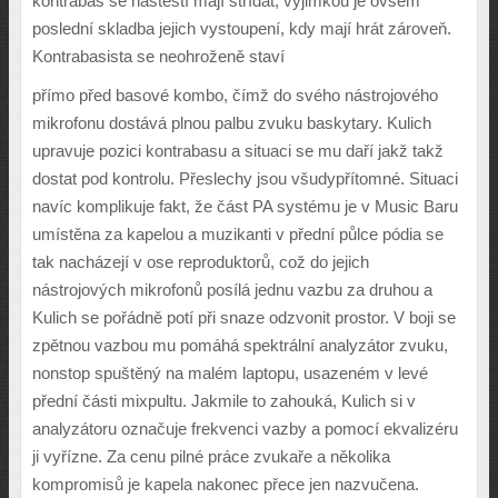
kontrabas se na
š
t
ě
stí mají st
ř
ídat, v
ý
jimkou je ov
š
em
poslední skladba jejich vystoupení, kdy mají hrát zárove
ň
.
Kontrabasista se neohro
ž
en
ě
staví
p
ř
ímo p
ř
ed basové kombo,
č
ím
ž
do svého nástrojového
mikrofonu dostává plnou palbu zvuku baskytary. Kulich
upravuje pozici kontrabasu a situaci se mu da
ř
í jak
ž
tak
ž
dostat pod kontrolu. P
ř
eslechy jsou v
š
udyp
ř
ítomné. Situaci
navíc komplikuje fakt,
ž
e
č
ást PA systému je v Music Baru
umíst
ě
na za kapelou a muzikanti v p
ř
ední p
ů
lce pódia se
tak nacházejí v ose reproduktor
ů
, co
ž
do jejich
nástrojov
ý
ch mikrofon
ů
posílá jednu vazbu za druhou a
Kulich se po
ř
ádn
ě
potí p
ř
i snaze odzvonit prostor. V boji se
zp
ě
tnou vazbou mu pomáhá spektrální analyzátor zvuku,
nonstop spu
š
t
ě
n
ý
na malém laptopu, usazeném v levé
p
ř
ední
č
ásti mixpultu. Jakmile to zahouká, Kulich si v
analyzátoru ozna
č
uje frekvenci vazby a pomocí ekvalizéru
ji vy
ř
ízne. Za cenu pilné práce zvuka
ř
e a n
ě
kolika
kompromis
ů
je kapela nakonec p
ř
ece jen nazvu
č
ena.