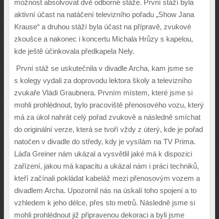
možnost absolvovat dvě odborné stáže. První stáží byla
aktivní účast na natáčení televizního pořadu „Show Jana
Krause“ a druhou stáží byla účast na přípravě, zvukové
zkoušce a nakonec i koncertu Michala Hrůzy s kapelou,
kde ještě účinkovala předkapela Nely.
První stáž se uskutečnila v divadle Archa, kam jsme se
s kolegy vydali za doprovodu lektora školy a televizního
zvukaře Vládi Graubnera. Prvním místem, které jsme si
mohli prohlédnout, bylo pracoviště přenosového vozu, který
má za úkol nahrát celý pořad zvukově a následně smíchat
do originální verze, která se tvoří vždy z úterý, kde je pořad
natočen v divadle do středy, kdy je vysílám na TV Prima.
Láďa Greiner nám ukázal a vysvětlil jaké má k dispozici
zařízení, jakou má kapacitu a ukázal nám i práci techniků,
kteří začínali pokládat kabeláž mezi přenosovým vozem a
divadlem Archa. Upozornil nás na úskalí toho spojení a to
vzhledem k jeho délce, přes sto metrů. Následně jsme si
mohli prohlédnout již připravenou dekoraci a byli jsme