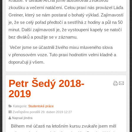
Krause. V divadle Archa jsme absolvovali zvukovou
zkoušku a večerní natáčení. Celou praxí nás provázel Láďa
Greiner, který se nám postaral o bohatý výklad. Zajímavostí
je, že se celý pořad předtočí a sestříhá z hodiny a půl na 50
minut. Další zajímavostí je, že vystoupení kapely se natočí
bez diváků a použije se v záznamu.
Večer jsme se účastnili živého mixu mluveného slova
v přenosovém voze. Tuto praxi hodnotím velmi kladně a
doporučuji ji všem.
Petr Šedý 2018-
2019
Kategorie:
Studentské práce
Zveřejněno pondělí 29. duben 2019 12:27
Napsal jindra
Během mé účasti na letošním kursu zvukaře jsem měl