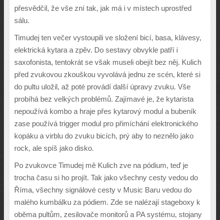
p
ř
esv
ě
d
č
il,
ž
e v
š
e zní tak, jak má i v místech uprost
ř
ed
sálu.
Timudej ten ve
č
er vystoupili ve slo
ž
ení bicí, basa, klávesy,
elektrická kytara a zp
ě
v. Do sestavy obvykle pat
ř
í i
saxofonista, tentokrát se v
š
ak museli obejít bez n
ě
j. Kulich
p
ř
ed zvukovou zkou
š
kou vyvolává jednu ze scén, které si
do pultu ulo
ž
il, a
ž
poté provádí dal
š
í úpravy zvuku. V
š
e
probíhá bez velk
ý
ch problém
ů
. Zajímavé je,
ž
e kytarista
nepou
ž
ívá kombo a hraje p
ř
es kytarov
ý
modul a bubeník
zase pou
ž
ívá trigger modul pro p
ř
imíchání elektronického
kopáku a virblu do zvuku bicích, pr
ý
aby to nezn
ě
lo jako
rock, ale spí
š
jako disko.
Po zvukovce Timudej m
ě
Kulich zve na pódium, te
ď
je
trocha
č
asu si ho projít. Tak jako v
š
echny cesty vedou do
Ř
íma, v
š
echny signálové cesty v Music Baru vedou do
malého kumbálku za pódiem. Zde se nalézají stageboxy k
ob
ě
ma pult
ů
m, zesilova
č
e monitor
ů
a PA systému, stojany