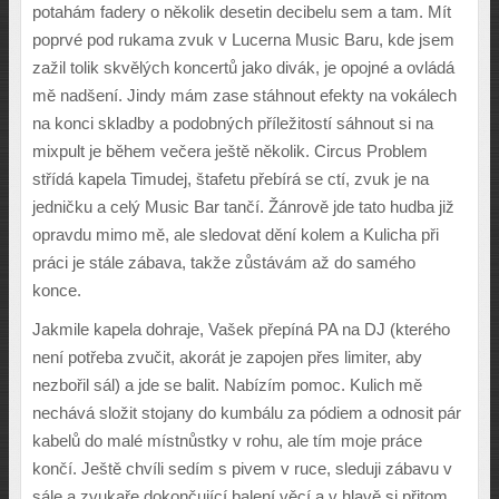
potahám fadery o n
ě
kolik desetin decibelu sem a tam. Mít
poprvé pod rukama zvuk v Lucerna Music Baru, kde jsem
za
ž
il tolik skv
ě
l
ý
ch koncert
ů
jako divák, je opojné a ovládá
m
ě
nad
š
ení. Jindy mám zase stáhnout efekty na vokálech
na konci skladby a podobn
ý
ch p
ř
íle
ž
itostí sáhnout si na
mixpult je b
ě
hem ve
č
era je
š
t
ě
n
ě
kolik. Circus Problem
st
ř
ídá kapela Timudej,
š
tafetu p
ř
ebírá se ctí, zvuk je na
jedni
č
ku a cel
ý
Music Bar tan
č
í.
Ž
ánrov
ě
jde tato hudba ji
ž
opravdu mimo m
ě
, ale sledovat d
ě
ní kolem a Kulicha p
ř
i
práci je stále zábava, tak
ž
e z
ů
stávám a
ž
do samého
konce.
Jakmile kapela dohraje, Va
š
ek p
ř
epíná PA na DJ (kterého
není pot
ř
eba zvu
č
it, akorát je zapojen p
ř
es limiter, aby
nezbo
ř
il sál) a jde se balit. Nabízím pomoc. Kulich m
ě
nechává slo
ž
it stojany do kumbálu za pódiem a odnosit pár
kabel
ů
do malé místn
ů
stky v rohu, ale tím moje práce
kon
č
í. Je
š
t
ě
chvíli sedím s pivem v ruce, sleduji zábavu v
sále a zvuka
ř
e dokon
č
ující balení v
ě
cí a v hlav
ě
si p
ř
itom