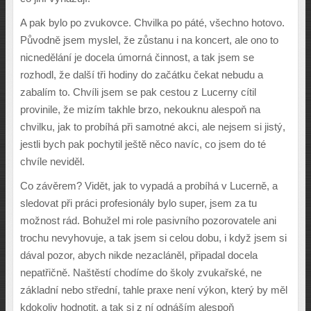
A pak bylo po zvukovce. Chvilka po páté, všechno hotovo.
Původně jsem myslel, že zůstanu i na koncert, ale ono to
nicnedělání je docela úmorná činnost, a tak jsem se
rozhodl, že další tři hodiny do začátku čekat nebudu a
zabalím to. Chvíli jsem se pak cestou z Lucerny cítil
provinile, že mizím takhle brzo, nekouknu alespoň na
chvilku, jak to probíhá při samotné akci, ale nejsem si jistý,
jestli bych pak pochytil ještě něco navíc, co jsem do té
chvíle neviděl.
Co závěrem? Vidět, jak to vypadá a probíhá v Lucerně, a
sledovat při práci profesionály bylo super, jsem za tu
možnost rád. Bohužel mi role pasivního pozorovatele ani
trochu nevyhovuje, a tak jsem si celou dobu, i když jsem si
dával pozor, abych nikde nezacláněl, připadal docela
nepatřičně. Naštěstí chodíme do školy zvukařské, ne
základní nebo střední, tahle praxe není výkon, který by měl
kdokoliv hodnotit, a tak si z ní odnáším alespoň