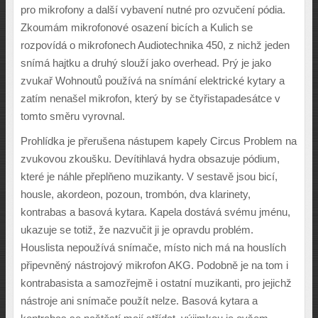
pro mikrofony a dal
š
í vybavení nutné pro ozvu
č
ení pódia.
Zkoumám mikrofonové osazení bicích a Kulich se
rozpovídá o mikrofonech Audiotechnika 450, z nich
ž
jeden
snímá hajtku a druh
ý
slou
ž
í jako overhead. Pr
ý
je jako
zvuka
ř
Wohnout
ů
pou
ž
ívá na snímání elektrické kytary a
zatím nena
š
el mikrofon, kter
ý
by se
č
ty
ř
istapadesátce v
tomto sm
ě
ru vyrovnal.
Prohlídka je p
ř
eru
š
ena nástupem kapely Circus Problem na
zvukovou zkou
š
ku. Devítihlavá hydra obsazuje pódium,
které je náhle p
ř
epl
ň
eno muzikanty. V sestav
ě
jsou bicí,
housle, akordeon, pozoun, trombón, dva klarinety,
kontrabas a basová kytara. Kapela dostává svému jménu,
ukazuje se toti
ž
,
ž
e nazvu
č
it ji je opravdu problém.
Houslista nepou
ž
ívá sníma
č
e, místo nich má na houslích
p
ř
ipevn
ě
n
ý
nástrojov
ý
mikrofon AKG. Podobn
ě
je na tom i
kontrabasista a samoz
ř
ejm
ě
i ostatní muzikanti, pro jejich
ž
nástroje ani sníma
č
e pou
ž
ít nelze. Basová kytara a