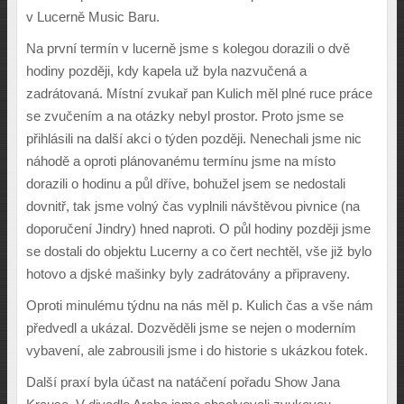
v Lucerně Music Baru.
Na první termín v lucerně jsme s kolegou dorazili o dvě
hodiny později, kdy kapela už byla nazvučená a
zadrátovaná. Místní zvukař pan Kulich měl plné ruce práce
se zvučením a na otázky nebyl prostor. Proto jsme se
přihlásili na další akci o týden později. Nenechali jsme nic
náhodě a oproti plánovanému termínu jsme na místo
dorazili o hodinu a půl dříve, bohužel jsem se nedostali
dovnitř, tak jsme volný čas vyplnili návštěvou pivnice (na
doporučení Jindry) hned naproti. O půl hodiny později jsme
se dostali do objektu Lucerny a co čert nechtěl, vše již bylo
hotovo a djské mašinky byly zadrátovány a připraveny.
Oproti minulému týdnu na nás měl p. Kulich čas a vše nám
předvedl a ukázal. Dozvěděli jsme se nejen o moderním
vybavení, ale zabrousili jsme i do historie s ukázkou fotek.
Další praxí byla účast na natáčení pořadu Show Jana