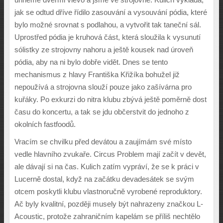
jak se odtud d
ř
íve
ř
ídilo zasouvání a vysouvání pódia, které
bylo mo
ž
né srovnat s podlahou, a vytvo
ř
it tak tane
č
ní sál.
Uprost
ř
ed pódia je kruhová
č
ást, která slou
ž
ila k vysunutí
sólistky ze strojovny nahoru a je
š
t
ě
kousek nad úrove
ň
pódia, aby na ni bylo dob
ř
e vid
ě
t. Dnes se tento
mechanismus z hlavy Franti
š
ka K
ř
i
ž
íka bohu
ž
el ji
ž
nepou
ž
ívá a strojovna slou
ž
í pouze jako za
š
ívárna pro
ku
ř
áky. Po exkurzi do nitra klubu zb
ý
vá je
š
t
ě
pom
ě
rn
ě
dost
č
asu do koncertu, a tak se jdu ob
č
erstvit do jednoho z
okolních fastfood
ů
.
Vracím se chvilku p
ř
ed devátou a zaujímám své místo
vedle hlavního zvuka
ř
e. Circus Problem mají za
č
ít v dev
ě
t,
ale dávají si na
č
as. Kulich zatím vypráví,
ž
e se k práci v
Lucern
ě
dostal, kdy
ž
na za
č
átku devadesátek se sv
ý
m
otcem poskytli klubu vlastnoru
č
n
ě
vyrobené reproduktory.
A
č
byly kvalitní, pozd
ě
ji musely b
ý
t nahrazeny zna
č
kou L-
Acoustic, proto
ž
e zahrani
č
ním kapelám se p
ř
íli
š
necht
ě
lo