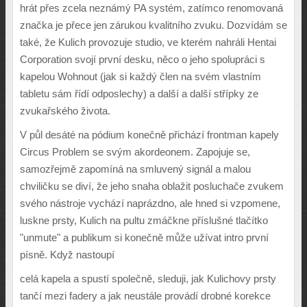
hrát p
ř
es zcela neznám
ý
PA systém, zatímco renomovaná
zna
č
ka je p
ř
ece jen zárukou kvalitního zvuku. Dozvídám se
také,
ž
e Kulich provozuje studio, ve kterém nahráli Hentai
Corporation svojí první desku, n
ě
co o jeho spolupráci s
kapelou Wohnout (jak si ka
ž
d
ý č
len na svém vlastním
tabletu sám
ř
ídí odposlechy) a dal
š
í a dal
š
í st
ř
ípky ze
zvuka
ř
ského
ž
ivota.
V p
ů
l desáté na pódium kone
č
n
ě
p
ř
ichází frontman kapely
Circus Problem se sv
ý
m akordeonem. Zapojuje se,
samoz
ř
ejm
ě
zapomíná na smluven
ý
signál a malou
chvili
č
ku se diví,
ž
e jeho snaha obla
ž
it poslucha
č
e zvukem
svého nástroje vychází naprázdno, ale hned si vzpomene,
luskne prsty, Kulich na pultu zmá
č
kne p
ř
íslu
š
né tla
č
ítko
"unmute" a publikum si kone
č
n
ě
m
ůž
e u
ž
ívat intro první
písn
ě
. Kdy
ž
nastoupí
celá kapela a spustí spole
č
n
ě
, sleduji, jak Kulichovy prsty
tan
č
í mezi fadery a jak neustále provádí drobné korekce