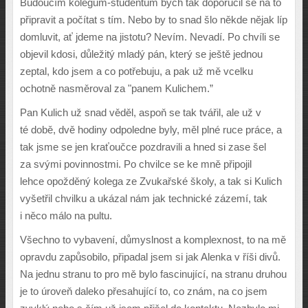
Budoucím kolegům-studentům bych tak doporučil se na to
připravit a počítat s tím. Nebo by to snad šlo někde nějak líp
domluvit, ať jdeme na jistotu? Nevím. Nevadí. Po chvíli se
objevil kdosi, důležitý mladý pán, který se ještě jednou
zeptal, kdo jsem a co potřebuju, a pak už mě vcelku
ochotně nasměroval za "panem Kulichem.”
Pan Kulich už snad věděl, aspoň se tak tvářil, ale už v
té době, dvě hodiny odpoledne byly, měl plné ruce práce, a
tak jsme se jen kraťoučce pozdravili a hned si zase šel
za svými povinnostmi. Po chvilce se ke mně připojil
lehce opožděný kolega ze Zvukařské školy, a tak si Kulich
vyšetřil chvilku a ukázal nám jak technické zázemí, tak
i něco málo na pultu.
Všechno to vybavení, důmyslnost a komplexnost, to na mě
opravdu zapůsobilo, připadal jsem si jak Alenka v říši divů.
Na jednu stranu to pro mě bylo fascinující, na stranu druhou
je to úroveň daleko přesahující to, co znám, na co jsem