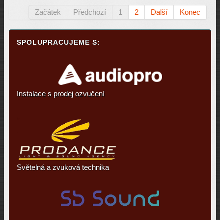
Začátek
Předchozí
1
2
Další
Konec
SPOLUPRACUJEME S:
Instalace s prodej ozvučení
Světelná a zvuková technika