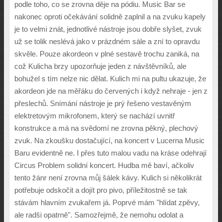
podle toho, co se zrovna d
ě
je na pódiu. Music Bar se
nakonec oproti o
č
ekávání solidn
ě
zaplnil a na zvuku kapely
je to velmi znát, jednotlivé nástroje jsou dob
ř
e sly
š
et, zvuk
u
ž
se tolik neslévá jako v prázdném sále a zní to opravdu
skv
ě
le. Pouze akordeon v plné sestav
ě
trochu zaniká, na
co
ž
Kulicha brzy upozor
ň
uje jeden z náv
š
t
ě
vník
ů
, ale
bohu
ž
el s tím nelze nic d
ě
lat. Kulich mi na pultu ukazuje,
ž
e
akordeon jde na m
ěř
áku do
č
erven
ý
ch i kdy
ž
nehraje - jen z
p
ř
eslech
ů
. Snímání nástroje je pr
ý ř
e
š
eno vestav
ě
n
ý
m
elektretov
ý
m mikrofonem, kter
ý
se nachází uvnit
ř
konstrukce a má na sv
ě
domí ne zrovna p
ě
kn
ý
, plechov
ý
zvuk. Na zkou
š
ku dosta
č
ující, na koncert v Lucerna Music
Baru evidentn
ě
ne. I p
ř
es tuto malou vadu na kráse odehrají
Circus Problem solidní koncert. Hudba m
ě
baví, a
č
koliv
tento
ž
ánr není zrovna m
ů
j
š
álek kávy. Kulich si n
ě
kolikrát
pot
ř
ebuje odsko
č
it a dojít pro pivo, p
ř
íle
ž
itostn
ě
se tak
stávám hlavním zvuka
ř
em já. Poprvé mám "hlídat zp
ě
vy,
ale rad
š
i opatrn
ě
". Samoz
ř
ejm
ě
,
ž
e nemohu odolat a