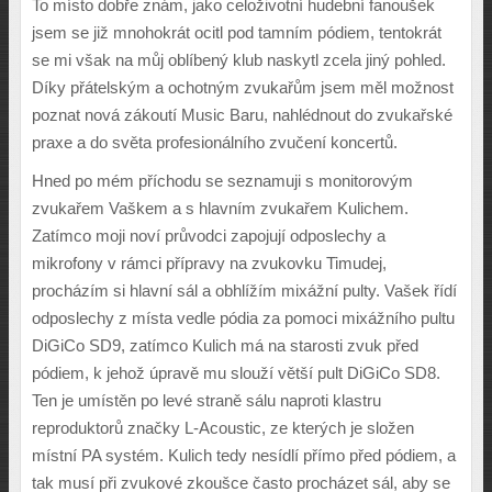
To místo dob
ř
e znám, jako celo
ž
ivotní hudební fanou
š
ek
jsem se ji
ž
mnohokrát ocitl pod tamním pódiem, tentokrát
se mi v
š
ak na m
ů
j oblíben
ý
klub naskytl zcela jin
ý
pohled.
Díky p
ř
átelsk
ý
m a ochotn
ý
m zvuka
řů
m jsem m
ě
l mo
ž
nost
poznat nová zákoutí Music Baru, nahlédnout do zvuka
ř
ské
praxe a do sv
ě
ta profesionálního zvu
č
ení koncert
ů
.
Hned po mém p
ř
íchodu se seznamuji s monitorov
ý
m
zvuka
ř
em Va
š
kem a s hlavním zvuka
ř
em Kulichem.
Zatímco moji noví pr
ů
vodci zapojují odposlechy a
mikrofony v rámci p
ř
ípravy na zvukovku Timudej,
procházím si hlavní sál a obhlí
ž
ím mixá
ž
ní pulty. Va
š
ek
ř
ídí
odposlechy z místa vedle pódia za pomoci mixá
ž
ního pultu
DiGiCo SD9, zatímco Kulich má na starosti zvuk p
ř
ed
pódiem, k jeho
ž
úprav
ě
mu slou
ž
í v
ě
t
š
í pult DiGiCo SD8.
Ten je umíst
ě
n po levé stran
ě
sálu naproti klastru
reproduktor
ů
zna
č
ky L-Acoustic, ze kter
ý
ch je slo
ž
en
místní PA systém. Kulich tedy nesídlí p
ř
ímo p
ř
ed pódiem, a
tak musí p
ř
i zvukové zkou
š
ce
č
asto procházet sál, aby se