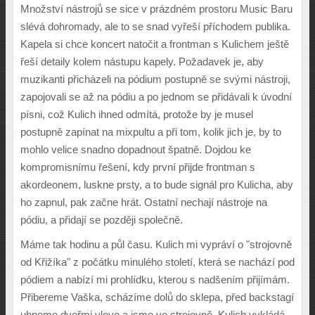
Mno
ž
ství nástroj
ů
se sice v prázdném prostoru Music Baru
slévá dohromady, ale to se snad vy
ř
e
š
í p
ř
íchodem publika.
Kapela si chce koncert nato
č
it a frontman s Kulichem je
š
t
ě
ř
e
š
í detaily kolem nástupu kapely. Po
ž
adavek je, aby
muzikanti p
ř
icházeli na pódium postupn
ě
se sv
ý
mi nástroji,
zapojovali se a
ž
na pódiu a po jednom se p
ř
idávali k úvodní
písni, co
ž
Kulich ihned odmítá, proto
ž
e by je musel
postupn
ě
zapínat na mixpultu a p
ř
i tom, kolik jich je, by to
mohlo velice snadno dopadnout
š
patn
ě
. Dojdou ke
kompromisnímu
ř
e
š
ení, kdy první p
ř
ijde frontman s
akordeonem, luskne prsty, a to bude signál pro Kulicha, aby
ho zapnul, pak za
č
ne hrát. Ostatní nechají nástroje na
pódiu, a p
ř
idají se pozd
ě
ji spole
č
n
ě
.
Máme tak hodinu a p
ů
l
č
asu. Kulich mi vypráví o "strojovn
ě
od K
ř
i
ž
íka" z po
č
átku minulého století, která se nachází pod
pódiem a nabízí mi prohlídku, kterou s nad
š
ením p
ř
ijímám.
P
ř
ibereme Va
š
ka, scházíme dol
ů
do sklepa, p
ř
ed backstagí
uhneme dve
ř
mi vlevo a jsme ve strojovn
ě
. Kulich vykládá,