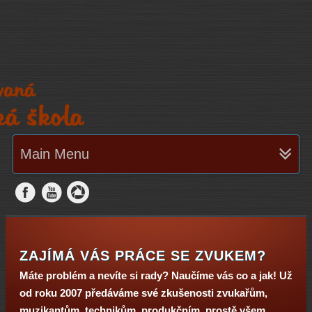
Main Menu
ZAJÍMÁ VÁS PRÁCE SE ZVUKEM?
Máte problém a nevíte si rady? Naučíme vás co a jak! Už
od roku 2007 předáváme své zkušenosti zvukařům,
muzikantům, technikům, produkčním, prostě všem,