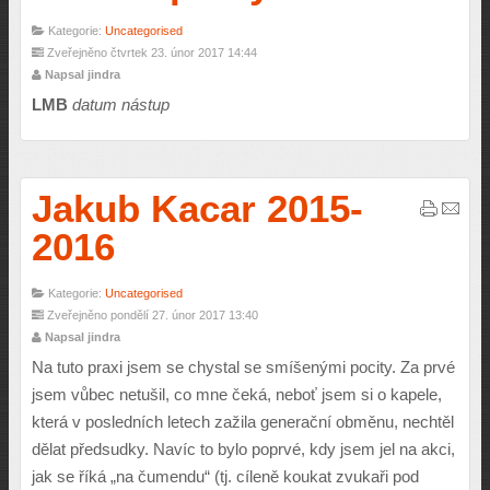
Kategorie:
Uncategorised
Zveřejněno čtvrtek 23. únor 2017 14:44
Napsal jindra
LMB
datum nástup
Jakub Kacar 2015-
2016
Kategorie:
Uncategorised
Zveřejněno pondělí 27. únor 2017 13:40
Napsal jindra
Na tuto praxi jsem se chystal se smíšenými pocity. Za prvé
jsem vůbec netušil, co mne čeká, neboť jsem si o kapele,
která v posledních letech zažila generační obměnu, nechtěl
dělat předsudky. Navíc to bylo poprvé, kdy jsem jel na akci,
jak se říká „na čumendu“ (tj. cíleně koukat zvukaři pod