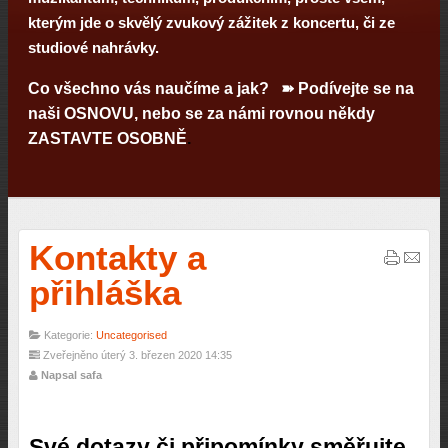
kterým jde o skvělý zvukový zážitek z koncertu, či ze
studiové nahrávky.
Co všechno vás naučíme a jak? ➽ Podívejte se na
naši
OSNOVU
, nebo se za námi rovnou někdy
ZASTAVTE OSOBNĚ
.
Kontakty a
přihláška
Kategorie:
Uncategorised
Zveřejněno úterý 3. březen 2020 14:35
Napsal safa
Své dotazy či připomínky směřujte