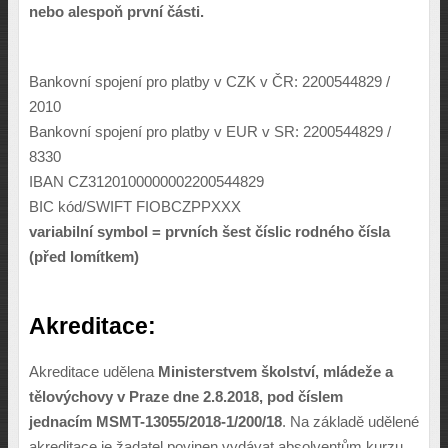
nebo alespoň první části.
Bankovní spojení pro platby v CZK v ČR: 2200544829 /
2010
Bankovní spojení pro platby v EUR v SR: 2200544829 /
8330
IBAN CZ3120100000002200544829
BIC kód/SWIFT FIOBCZPPXXX
variabilní symbol = prvních šest číslic rodného čísla
(před lomítkem)
Akreditace:
Akreditace udělena
Ministerstvem školství, mládeže a
tělovýchovy v Praze dne 2.8.2018, pod číslem
jednacím
MSMT-13055/2018-1/200/18
. Na základě udělené
akreditace je žadatel povinen vydávat absolventům kurzu