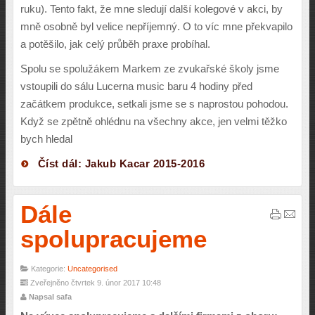
ruku). Tento fakt, že mne sledují další kolegové v akci, by
mně osobně byl velice nepříjemný. O to víc mne překvapilo
a potěšilo, jak celý průběh praxe probíhal.
Spolu se spolužákem Markem ze zvukařské školy jsme
vstoupili do sálu Lucerna music baru 4 hodiny před
začátkem produkce, setkali jsme se s naprostou pohodou.
Když se zpětně ohlédnu na všechny akce, jen velmi těžko
bych hledal
Číst dál: Jakub Kacar 2015-2016
Dále
spolupracujeme
Kategorie:
Uncategorised
Zveřejněno čtvrtek 9. únor 2017 10:48
Napsal safa