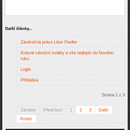
Další články...
Závěrečná práce Libor Fiedler
Krásné vánoční svátky a vše nejlepší do Nového
roku
Login
Přihláška
Strana 1 z 3
Začátek
Předchozí
1
2
3
Další
Konec