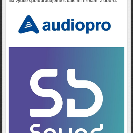
Na výuce spolupracujeme s dalšími firmami z oboru: