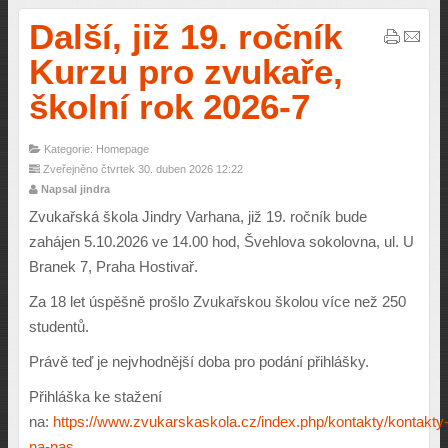
Další, již 19. ročník
Kurzu pro zvukaře,
školní rok 2026-7
Kategorie: Homepage
Zveřejněno čtvrtek 30. duben 2026 12:22
Napsal jindra
Zvukařská škola Jindry Varhana, již 19. ročník bude
zahájen 5.10.2026 ve 14.00 hod, Švehlova sokolovna, ul. U
Branek 7, Praha Hostivař.
Za 18 let úspěšně prošlo Zvukařskou školou více než 250
studentů.
Právě teď je nejvhodnější doba pro podání přihlášky.
Přihláška ke stažení
na:
https://www.zvukarskaskola.cz/index.php/kontakty/kontakty
na-nas