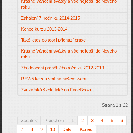
Krásné Vánoční svátky a vše nejlepší do Nového
roku
Zahájení 7. ročníku 2014-2015
Konec kurzu 2013-2014
Také letos po teorii přichází praxe
Krásné Vánoční svátky a vše nejlepší do Nového
roku
Zhodnocení proběhlého ročníku 2012-2013
REW5 ke stažení na našem webu
Zvukařská škola také na FaceBooku
Strana 1 z 22
Začátek
Předchozí
1
2
3
4
5
6
7
8
9
10
Další
Konec