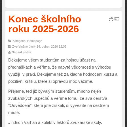
Konec školního
roku 2025-2026
Kategorie: Homepage
Zveřejněno úterý 14. duben 2026 12:06
Napsal jindra
Děkujeme všem studentům za hojnou účast na
přednáškách a věříme, že nabyté vědomosti s výhodou
využijí v praxi. Děkujeme též za kladné hodnocení kurzu a
pozitivní kritiku, které si opravdu moc vážíme.
Přejeme, teď již bývalým studentům, mnoho nejen
zvukařských úspěchů a věříme tomu, že svá čerstvá
"Osvědčení", která jste získali, si vyvěsíte na čestném
místě.
Jindřich Varhan a kolektiv lektorů Zvukařské školy.