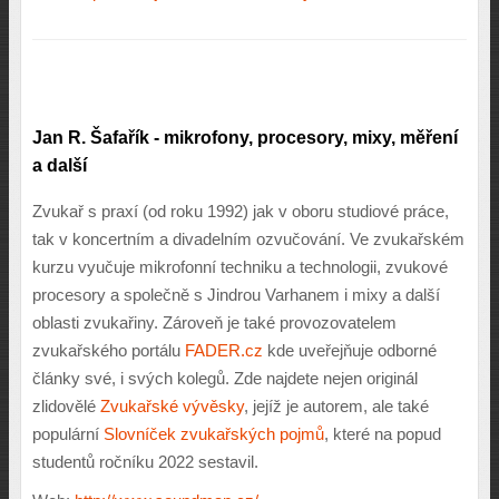
Jan R. Šafařík - mikrofony, procesory, mixy, měření
a další
Zvukař s praxí (od roku 1992) jak v oboru studiové práce,
tak v koncertním a divadelním ozvučování. Ve zvukařském
kurzu vyučuje mikrofonní techniku a technologii, zvukové
procesory a společně s Jindrou Varhanem i mixy a další
oblasti zvukařiny. Zároveň je také provozovatelem
zvukařského portálu
FADER.cz
kde uveřejňuje odborné
články své, i svých kolegů. Zde najdete nejen originál
zlidovělé
Zvukařské vývěsky
, jejíž je autorem, ale také
populární
Slovníček zvukařských pojmů
, které na popud
studentů ročníku 2022 sestavil.