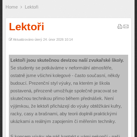
Home
Lektoři
Lektoři
Aktualizováno úterý 24. únor 2026 10:14
Lektoři jsou skutečnou devizou naší zvukařské školy.
Se studenty se potkáváme v neformální atmosféře,
ostatně jsme všichni kolegové - často současní, někdy
budoucí. Prezenční styl výuky, na kterém je škola
postavená, přirozeně umožňuje společně pracovat se
skutečnou technikou přímo během přednášek. Není
výjimkou, že lektoři přicházejí do výuky obtěžkáni kufry,
racky, casy a brašnami, aby teorii doplnili praktickými
ukázkami a reálným zapojením či měřením techniky.
S koncem výuky ale náš kontakt s vámi nekončí - naši