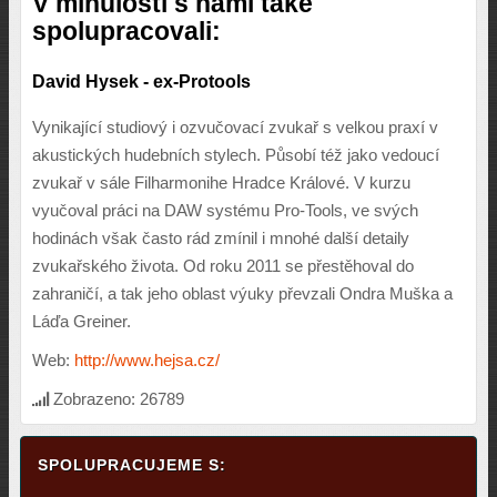
V minulosti s námi také
spolupracovali:
David Hysek - ex-Protools
Vynikající studiový i ozvučovací zvukař s velkou praxí v
akustických hudebních stylech. Působí též jako vedoucí
zvukař v sále Filharmonihe Hradce Králové. V kurzu
vyučoval práci na DAW systému Pro-Tools, ve svých
hodinách však často rád zmínil i mnohé další detaily
zvukařského života. Od roku 2011 se přestěhoval do
zahraničí, a tak jeho oblast výuky převzali Ondra Muška a
Láďa Greiner.
Web:
http://www.hejsa.cz/
Zobrazeno: 26789
SPOLUPRACUJEME S: