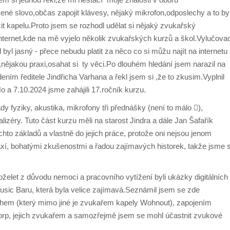
vené slovo,občas zapojit klávesy, nějaký mikrofon,odposlechy a to by
it kapelu.Proto jsem se rozhodl udělat si nějaký zvukařský
ternet,kde na mě vyjelo několik zvukařských kurzů a škol.Vylučova
yl jasný - přece nebudu platit za něco co si můžu najít na internetu
ějakou praxi,osahat si ty věci.Po dlouhém hledání jsem narazil na
ím ředitele Jindřicha Varhana a řekl jsem si ,že to zkusim.Vyplnil
o a 7.10.2024 jsme zahájili 17.ročník kurzu.
ady fyziky, akustika, mikrofony tři přednášky (není to málo ),
izéry. Tuto část kurzu měli na starost Jindra a dále Jan Šafařík
těchto základů a vlastně do jejich práce, protože oni nejsou jenom
praxí, bohatými zkušenostmi a řadou zajímavých historek, takže jsme 
oželet z důvodu nemoci a pracovního vytížení byli ukázky digitálních
usic Baru, která byla velice zajímavá.Seznámil jsem se zde
em (který mimo jiné je zvukařem kapely Wohnout), zapojením
ďorp, jejich zvukařem a samozřejmě jsem se mohl účastnit zvukové