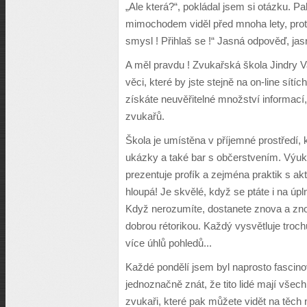
„Ale která?“, pokládal jsem si otázku. P
mimochodem viděl před mnoha lety, protoz
smysl ! Přihlaš se !“ Jasná odpověď, ja
A m
ě
l pravdu ! Zvuka
ř
ská
š
kola Jindry 
v
ě
ci, které by jste stejn
ě
na on-line sítíc
získáte neuv
ěř
itelné mno
ž
ství informací,
zvuka
řů
.
Š
kola je umíst
ě
na v p
ř
íjemné prost
ř
edí,
ukázky a také bar s ob
č
erstvením. V
ý
uk
prezentuje profík a zejména praktik s akt
hloupá! Je skv
ě
lé, kdy
ž
se ptáte i na úp
Kdy
ž
nerozumíte, dostanete znova a z
dobrou rétorikou. Ka
ž
d
ý
vysv
ě
tluje troc
více úhl
ů
pohled
ů
...
Ka
ž
dé pond
ě
lí jsem byl naprosto fascin
jednozna
č
n
ě
znát,
ž
e tito lidé mají v
š
ech
zvuka
ř
i, které pak m
ůž
ete vid
ě
t na t
ě
ch 