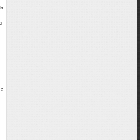
lo
cí
se