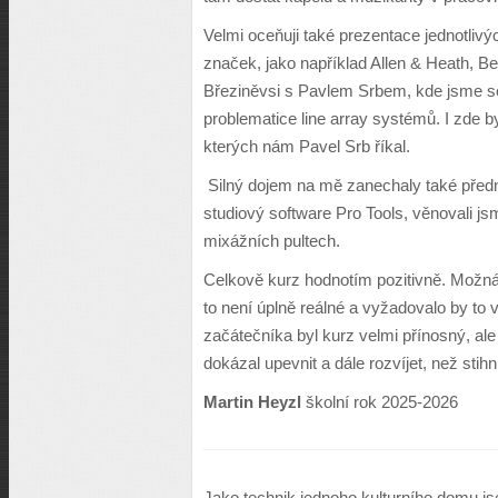
Velmi oceňuji také prezentace jednotliv
značek, jako například Allen & Heath, B
Březiněvsi s Pavlem Srbem, kde jsme se
problematice line array systémů. I zde b
kterých nám Pavel Srb říkal.
Silný dojem na mě zanechaly také předn
studiový software Pro Tools, věnovali js
mixážních pultech.
Celkově kurz hodnotím pozitivně. Možná b
to není úplně reálné a vyžadovalo by to 
začátečníka byl kurz velmi přínosný, ale
dokázal upevnit a dále rozvíjet, než stih
Martin Heyzl
školní rok 2025-2026
Jako technik jednoho kulturního domu,js