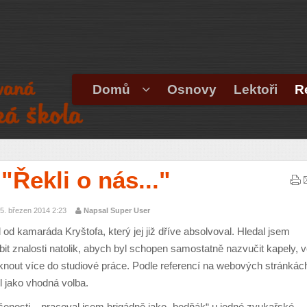
Domů
Osnovy
Lektoři
R
"Řekli o nás..."
5. březen 2014 2:23
Napsal Super User
 kamaráda Kryštofa, který jej již dříve absolvoval. Hledal jsem
it znalosti natolik, abych byl schopen samostatně nazvučit kapely, 
knout více do studiové práce. Podle referencí na webových stránkác
l jako vhodná volba.
šenosti – pracoval jsem brigádně jako „bedňák“ u jedné zvukařské