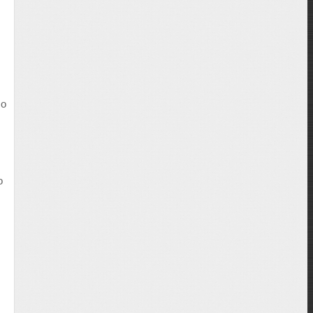
co
o
.