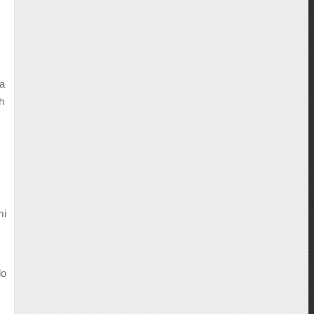
na
ch
mi
lo
s