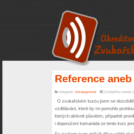
Reference aneb 
Kategorie:
Uncategorised
Zveřejněno sobota 1
O zvukařském kurzu jsem se dozvěděl od
vzdělávání, které by mi pomohlo prohloub
kterých aktivně působím, případně proni
i doporučení kamaráda se tento kurz jevi
Se zvukem jsem měl již dříve určité zku