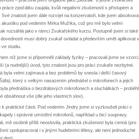
 práce zpočátku zaujala, kvůli negativní zkušenosti s přístupem a
l. Své znalosti jsem dále rozvíjel na konzervatoři, kde jsem absolvova
 akustiku pod vedením Mirka Mužíka, což pro mě bylo velmi
tak rozsáhlá jako v rámci Zvukařského kurzu. Postupně jsem si také
a dovedností musí dobrý zvukař ovládat a především umět aplikovat 
 ve studiu.
hem níž jsme si připomněli základy fyziky – pracovali jsme se vzorci
jší (a nudnější) úvod, tyto znalosti jsou pro práci zvukaře nezbytné.
á byla velmi zajímavá a bez problémů by snesla i delší časový
 (Šáfa), který s velkým nasazením přednášel o mikrofonech a jejich
byla přednáška o bezdrátových mikrofonech a sluchátkách – proběh
 obsáhnout vše (dle jeho vlastních slov).
 praktické části. Pod vedením Jindry jsme si vyzkoušeli práci s
pely i správné umístění mikrofonů, například u bicí soupravy.
i, mě osobně příliš neoslovila, praktická zkušenost byla cenná (pro
ení spolupracovat i s jinými hudebními tělesy, ale není jednoduché
í den).