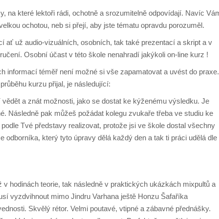
y, na které lekto
ř
i rádi, ochotn
ě
a srozumiteln
ě
odpovídají. Navíc Vá
 velkou ochotou, neb si p
ř
ejí, aby jste tématu opravdu porozum
ě
l.
í a
ť
u
ž
audio-vizuálních, osobních, tak také prezentací a skript a v
oru
č
ení. Osobní ú
č
ast v této
š
kole nenahradí jak
ý
koli on-line kurz !
ch informací tém
ěř
není mo
ž
né si v
š
e zapamatovat a uvést do praxe.
 pr
ů
b
ě
hu kurzu p
ř
ijal, je následující:
́ v
ě
d
ě
t a znát mo
ž
nosti, jako se dostat ke k
ýž
enému v
ý
sledku. Je
é. Následn
ě
pak m
ůž
e
š
po
ž
ádat kolegu zvuka
ř
e t
ř
eba ve studiu ke
t podle Tvé p
ř
edstavy realizovat, proto
ž
e jsi ve
š
kole dostal v
š
echny
ce odborníka, kter
ý
tyto úpravy d
ě
lá ka
ž
d
ý
den a tak ti práci ud
ě
lá dle
ž
v hodinách teorie, tak následn
ě
v praktick
ý
ch ukázkách mixpult
ů
a
sí vyzdvihnout mimo Jindru Varhana je
š
t
ě
Honzu
Š
afa
ř
íka
vednosti. Skv
ě
l
ý
rétor. Velmi poutavé, vtipné a zábavné p
ř
edná
š
ky.