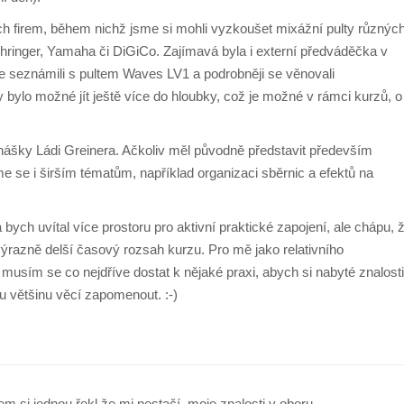
ých firem, během nichž jsme si mohli vyzkoušet mixážní pulty různýc
ehringer, Yamaha či DiGiCo. Zajímavá byla i externí předváděčka v
 seznámili s pultem Waves LV1 a podrobněji se věnovali
y bylo možné jít ještě více do hloubky, což je možné v rámci kurzů, o
ášky Ládi Greinera. Ačkoliv měl původně představit především
me se i širším tématům, například organizaci sběrnic a efektů na
ych uvítal více prostoru pro aktivní praktické zapojení, ale chápu, 
výrazně delší časový rozsah kurzu. Pro mě jako relativního
 musím se co nejdříve dostat k nějaké praxi, abych si nabyté znalosti
nu většinu věcí zapomenout. :-)
em si jednou řekl,že mi nestačí moje znalosti v oboru