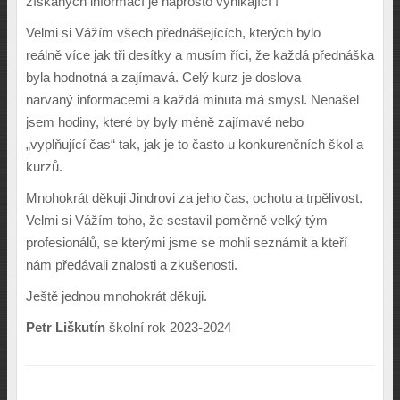
získan
ý
ch informací je naprosto vynikající !
Velmi si Vá
ž
ím v
š
ech p
ř
edná
š
ejících, kter
ý
ch bylo
reáln
ě
více jak t
ř
i desítky a musím
ř
íci,
ž
e ka
ž
dá p
ř
edná
š
ka
byla hodnotná a zajímavá. Cel
ý
kurz je doslova
narvan
ý
informacemi a ka
ž
dá minuta má smysl. Nena
š
el
jsem hodiny, které by byly mén
ě
zajímavé nebo
„vypl
ň
ující
č
as“ tak, jak je to
č
asto u konkuren
č
ních
š
kol a
kurz
ů
.
Mnohokrát d
ě
kuji Jindrovi za jeho
č
as, ochotu a trp
ě
livost.
Velmi si Vá
ž
ím toho,
ž
e sestavil pom
ě
rn
ě
velk
ý
t
ý
m
profesionál
ů
, se kter
ý
mi jsme se mohli seznámit a kte
ř
í
nám p
ř
edávali znalosti a zku
š
enosti.
Je
š
t
ě
jednou mnohokrát d
ě
kuji.
Petr Li
š
kutín
školní rok 2023-2024