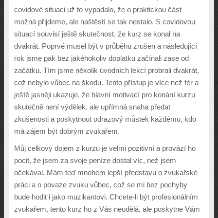
covidové situaci už to vypadalo, že o praktickou část
možná přijdeme, ale naštěstí se tak nestalo. S covidovou
situací souvisí ještě skutečnost, že kurz se konal na
dvakrát. Poprvé musel být v průběhu zrušen a následující
rok jsme pak bez jakéhokoliv doplatku začínali zase od
začátku. Tím jsme několik úvodních lekcí probrali dvakrát,
což nebylo vůbec na škodu. Tento přístup je více než fér a
ještě jasněji ukazuje, že hlavní motivací pro konání kurzu
skutečně není výdělek, ale upřímná snaha předat
zkušenosti a poskytnout odrazový můstek každému, kdo
má zájem být dobrým zvukařem.
Můj celkový dojem z kurzu je velmi pozitivní a provází ho
pocit, že jsem za svoje peníze dostal víc, než jsem
očekával. Mám teď mnohem lepší představu o zvukařské
práci a o povaze zvuku vůbec, což se mi bez pochyby
bude hodit i jako muzikantovi. Chcete-li být profesionálním
zvukařem, tento kurz ho z Vás neudělá, ale poskytne Vám