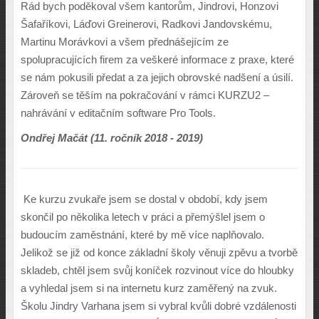
Rád bych poděkoval všem kantorům, Jindrovi, Honzovi
Šafaříkovi, Láďovi Greinerovi, Radkovi Jandovskému,
Martinu Morávkovi a všem přednášejícím ze
spolupracujících firem za veškeré informace z praxe, které
se nám pokusili předat a za jejich obrovské nadšení a úsilí.
Zároveň se těším na pokračování v rámci KURZU2 –
nahrávání v editačním software Pro Tools.
Ondřej Mačát
(11. ročník 2018 - 2019)
Ke kurzu zvukaře jsem se dostal v období, kdy jsem
skončil po několika letech v práci a přemýšlel jsem o
budoucím zaměstnání, které by mě více naplňovalo.
Jelikož se již od konce základní školy věnuji zpěvu a tvorbě
skladeb, chtěl jsem svůj koníček rozvinout více do hloubky
a vyhledal jsem si na internetu kurz zaměřený na zvuk.
Školu Jindry Varhana jsem si vybral kvůli dobré vzdálenosti