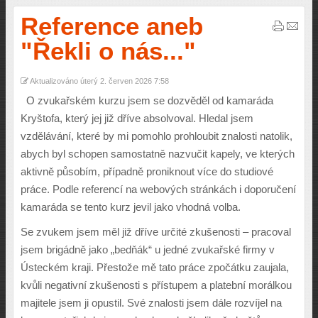
Reference aneb
"Řekli o nás..."
Aktualizováno úterý 2. červen 2026 7:58
O zvukařském kurzu jsem se dozvěděl od kamaráda
Kryštofa, který jej již dříve absolvoval. Hledal jsem
vzdělávání, které by mi pomohlo prohloubit znalosti natolik,
abych byl schopen samostatně nazvučit kapely, ve kterých
aktivně působím, případně proniknout více do studiové
práce. Podle referencí na webových stránkách i doporučení
kamaráda se tento kurz jevil jako vhodná volba.
Se zvukem jsem měl již dříve určité zkušenosti – pracoval
jsem brigádně jako „bedňák“ u jedné zvukařské firmy v
Ústeckém kraji. Přestože mě tato práce zpočátku zaujala,
kvůli negativní zkušenosti s přístupem a platební morálkou
majitele jsem ji opustil. Své znalosti jsem dále rozvíjel na