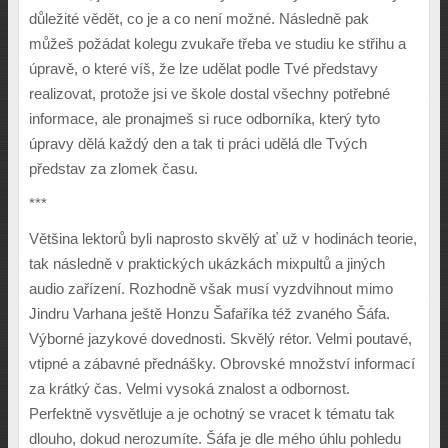
d
ů
le
ž
ité v
ě
d
ě
t, co je a co není mo
ž
né. Následn
ě
pak
m
ůž
e
š
po
ž
ádat kolegu zvuka
ř
e t
ř
eba ve studiu ke st
ř
ihu a
úprav
ě
, o které ví
š
,
ž
e lze ud
ě
lat podle Tvé p
ř
edstavy
realizovat, proto
ž
e jsi ve
š
kole dostal v
š
echny pot
ř
ebné
informace, ale pronajme
š
si ruce odborníka, kter
ý
tyto
úpravy d
ě
lá ka
ž
d
ý
den a tak ti práci ud
ě
lá dle Tv
ý
ch
p
ř
edstav za zlomek
č
asu.
***
V
ě
t
š
ina lektor
ů
byli naprosto skv
ě
l
ý
a
ť
u
ž
v hodinách teorie,
tak následn
ě
v praktick
ý
ch ukázkách mixpult
ů
a jin
ý
ch
audio za
ř
ízení. Rozhodn
ě
v
š
ak musí vyzdvihnout mimo
Jindru Varhana je
š
t
ě
Honzu
Š
afa
ř
íka té
ž
zvaného
Š
áfa.
V
ý
borné jazykové dovednosti. Skv
ě
l
ý
rétor. Velmi poutavé,
vtipné a zábavné p
ř
edná
š
ky. Obrovské mno
ž
ství informací
za krátk
ý č
as. Velmi vysoká znalost a odbornost.
Perfektn
ě
vysv
ě
tluje a je ochotn
ý
se vracet k tématu tak
dlouho, dokud nerozumíte.
Š
áfa je dle mého úhlu pohledu