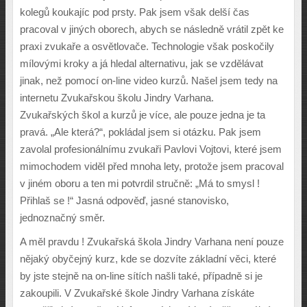
kolegů koukajíc pod prsty. Pak jsem však delší čas
pracoval v jiných oborech, abych se následně vrátil zpět ke
praxi zvukaře a osvětlovače. Technologie však poskočily
mílovými kroky a já hledal alternativu, jak se vzdělávat
jinak, než pomocí on-line video kurzů. Našel jsem tedy na
internetu Zvukařskou školu Jindry Varhana.
Zvukařských škol a kurzů je více, ale pouze jedna je ta
pravá. „Ale která?“, pokládal jsem si otázku. Pak jsem
zavolal profesionálnímu zvukaři Pavlovi Vojtovi, které jsem
mimochodem viděl před mnoha lety, protože jsem pracoval
v jiném oboru a ten mi potvrdil stručně: „Má to smysl !
Přihlaš se !“ Jasná odpověď, jasné stanovisko,
jednoznačný směr.
A m
ě
l pravdu ! Zvuka
ř
ská
š
kola Jindry Varhana není pouze
n
ě
jak
ý
oby
č
ejn
ý
kurz, kde se dozvíte základní v
ě
ci, které
by jste stejn
ě
na on-line sítích na
š
li také, p
ř
ípadn
ě
si je
zakoupili. V Zvuka
ř
ské
š
kole Jindry Varhana získáte