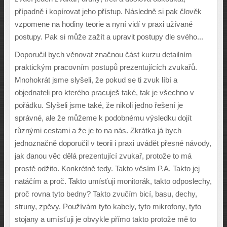
p
ř
ípadn
ě
i kopírovat jeho p
ř
ístup. Následn
ě
si pak
č
lov
ě
k
vzpomene na hodiny teorie a nyní vidí v praxi u
ž
ívané
postupy. Pak si m
ůž
e za
ž
ít a upravit postupy dle svého...
Doporu
č
il bych v
ě
novat zna
č
nou
č
ást kurzu detailním
praktick
ý
m pracovním postup
ů
prezentujících zvuka
řů
.
Mnohokrát jsme sly
š
eli,
ž
e pokud se ti zvuk líbí a
objednateli pro kterého pracuje
š
také, tak je v
š
echno v
po
ř
ádku. Sly
š
eli jsme také,
ž
e nikoli jedno
ř
e
š
ení je
správné, ale
ž
e m
ůž
eme k podobnému v
ý
sledku dojít
r
ů
zn
ý
mi cestami a
ž
e je to na nás. Zkrátka já bych
jednozna
č
n
ě
doporu
č
il v teorii i praxi uvád
ě
t p
ř
esné návody,
jak danou v
ě
c d
ě
lá prezentující zvuka
ř
, proto
ž
e to má
prost
ě
od
ž
ito. Konkrétn
ě
tedy. Takto v
ě
sím P.A. Takto jej
natá
č
ím a pro
č
. Takto umís
ť
uji monitorák, takto odposlechy,
pro
č
rovna tyto bedny? Takto zvu
č
ím bicí, basu, dechy,
struny, zp
ě
vy. Pou
ž
ívám tyto kabely, tyto mikrofony, tyto
stojany a umís
ť
uji je obvykle p
ř
ímo takto proto
ž
e m
ě
to