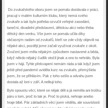
Do zvukařského oboru jsem se pomalu dostávala v práci,
pracuji v malém kulturním klubu, který nemá svého
zvukaře a tak bylo potřeba ozvučit veřejné zasedání,
taneční, divadelní představení, dětskou akci nebo třeba
dětský den venku. Vše jsem se pomalu učila díky
občasným radám od zvukařů, kteří se zde vždy objevili na
nějaké akci, později jsme začali využívat zvukaře z okolí.
Zvučení jsem měla nějakým způsobem nastavené a běda,
když někdo nějaký čudlík otočil jinak a ono to nehrálo. Byla
jsem v háji. Tyhle překvapení nemám ráda a tak když jsem
ještě před pandemií uviděla kurz na zvukaře, přemýšlela
jsem, že se přihlásím. Pak z toho sešlo a odvahu jsem
dostala až loni v září. A nelituji toho.
Bylo spoustu věcí, které se nějak děli a já neměla ani trošku
páru o tom, proč̌ to tak je. Proč to píská, nehraje anebo
hraje blbě. Pár základních věcí jsem věděla, ale souvislosti