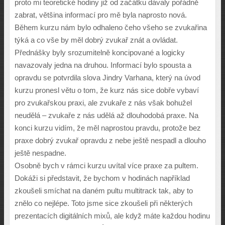
proto mi teoretické hodiny již od začátku dávaly pořádně
zabrat, většina informací pro mě byla naprosto nová.
Během kurzu nám bylo odhaleno čeho všeho se zvukařina
týká a co vše by měl dobrý zvukař znát a ovládat.
Přednášky byly srozumitelně koncipované a logicky
navazovaly jedna na druhou. Informací bylo spousta a
opravdu se potvrdila slova Jindry Varhana, který na úvod
kurzu pronesl větu o tom, že kurz nás sice dobře vybaví
pro zvukařskou praxi, ale zvukaře z nás však bohužel
neudělá – zvukaře z nás udělá až dlouhodobá praxe. Na
konci kurzu vidím, že měl naprostou pravdu, protože bez
praxe dobrý zvukař opravdu z nebe ještě nespadl a dlouho
ještě nespadne.
Osobně bych v rámci kurzu uvítal více praxe za pultem.
Dokáži si představit, že bychom v hodinách například
zkoušeli smíchat na daném pultu multitrack tak, aby to
znělo co nejlépe. Toto jsme sice zkoušeli při některých
prezentacích digitálních mixů, ale když máte každou hodinu