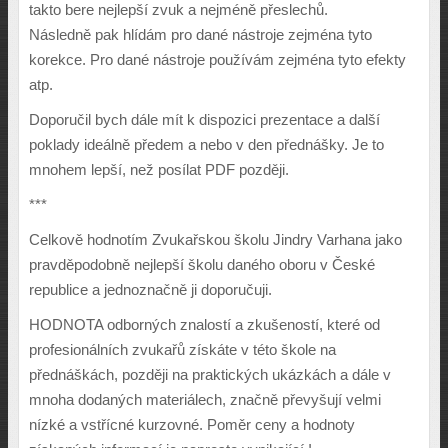
takto bere nejlep
š
í zvuk a nejmén
ě
p
ř
eslech
ů
.
Následn
ě
pak hlídám pro dané nástroje zejména tyto
korekce. Pro dané nástroje pou
ž
ívám zejména tyto efekty
atp.
Doporu
č
il bych dále mít k dispozici prezentace a dal
š
í
poklady ideáln
ě
p
ř
edem a nebo v den p
ř
edná
š
ky. Je to
mnohem lep
š
í, ne
ž
posílat PDF pozd
ě
ji.
***
Celkov
ě
hodnotím Zvuka
ř
skou
š
kolu Jindry Varhana jako
pravd
ě
podobn
ě
nejlep
š
í
š
kolu daného oboru v
Č
eské
republice a jednozna
č
n
ě
ji doporu
č
uji.
HODNOTA odborn
ý
ch znalostí a zku
š
eností, které od
profesionálních zvuka
řů
získáte v této
š
kole na
p
ř
edná
š
kách, pozd
ě
ji na praktick
ý
ch ukázkách a dále v
mnoha dodan
ý
ch materiálech, zna
č
n
ě
p
ř
evy
š
ují velmi
nízké a vst
ř
ícné kurzovné. Pom
ě
r ceny a hodnoty