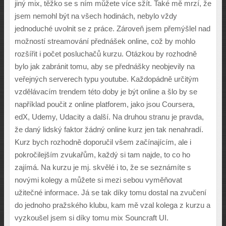
jiný mix, těžko se s ním můžete více sžít. Také mě mrzí, že
jsem nemohl být na všech hodinách, nebylo vždy
jednoduché uvolnit se z práce. Zároveň jsem přemýšlel nad
možností streamování přednášek online, což by mohlo
rozšířit i počet posluchačů kurzu. Otázkou by rozhodně
bylo jak zabránit tomu, aby se přednášky neobjevily na
veřejných serverech typu youtube. Každopádně určitým
vzdělávacím trendem této doby je být online a šlo by se
například poučit z online platforem, jako jsou Coursera,
edX, Udemy, Udacity a další. Na druhou stranu je pravda,
že daný lidský faktor žádný online kurz jen tak nenahradí.
Kurz bych rozhodně doporučil všem začínajícím, ale i
pokročilejším zvukařům, každý si tam najde, to co ho
zajímá. Na kurzu je mj. skvělé i to, že se seznámíte s
novými kolegy a můžete si mezi sebou vyměňovat
užitečné informace. Já se tak díky tomu dostal na zvučení
do jednoho pražského klubu, kam mě vzal kolega z kurzu a
vyzkoušel jsem si díky tomu mix Souncraft UI.