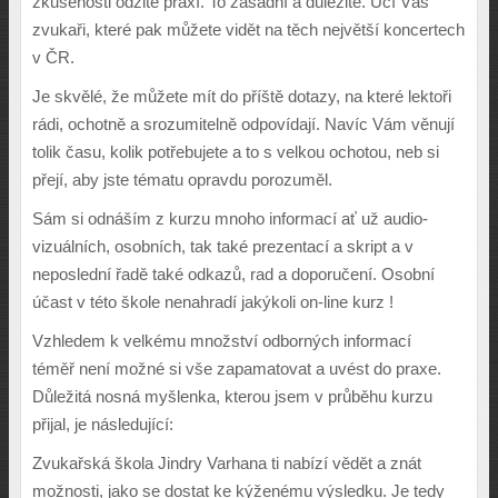
zku
š
enosti od
ž
ité praxí. To zásadní a d
ů
le
ž
ité. U
č
í Vás
zvuka
ř
i, které pak m
ůž
ete vid
ě
t na t
ě
ch nejv
ě
t
š
í koncertech
v
Č
R.
Je skv
ě
lé,
ž
e m
ůž
ete mít do p
ř
í
š
t
ě
dotazy, na které lekto
ř
i
rádi, ochotn
ě
a srozumiteln
ě
odpovídají. Navíc Vám v
ě
nují
tolik
č
asu, kolik pot
ř
ebujete a to s velkou ochotou, neb si
p
ř
ejí, aby jste tématu opravdu porozum
ě
l.
Sám si odná
š
ím z kurzu mnoho informací a
ť
u
ž
audio-
vizuálních, osobních, tak také prezentací a skript a v
neposlední
ř
ad
ě
také odkaz
ů
, rad a doporu
č
ení. Osobní
ú
č
ast v této
š
kole nenahradí jak
ý
koli on-line kurz !
Vzhledem k velkému mno
ž
ství odborn
ý
ch informací
tém
ěř
není mo
ž
né si v
š
e zapamatovat a uvést do praxe.
D
ů
le
ž
itá nosná my
š
lenka, kterou jsem v pr
ů
b
ě
hu kurzu
p
ř
ijal, je následující:
Zvuka
ř
ská
š
kola Jindry Varhana ti nabízí v
ě
d
ě
t a znát
mo
ž
nosti, jako se dostat ke k
ýž
enému v
ý
sledku. Je tedy