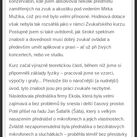
konzervatoři, kde jsem absolvoval několik předmětů
zaměřených na zvuk a akustiku pod vedením Mirka
Mužíka, což pro mě bylo velmi přínosné. Hodinová dotace
však nebyla tak rozsáhlá jako v rámci Zvukařského kurzu.
Postupně jsem si také uvědomil, jak široké spektrum
znalostí a dovedností musí dobrý zvukař ovládat a
především umět aplikovat v praxi – ať už při živých
koncertech, nebo ve studiu.
Kurz začal výrazně teoretickou částí, během níž jsme si
připomněli základy fyziky – pracovali jsme se vzorci,
výpočty i grafy... Přestože šlo o náročnější (a nudnější)
úvod, tyto znalosti jsou pro práci zvukaře nezbytné.
Následovala přednáška firmy Ekola, která byla velmi
zajímavá a bez problémů by snesla i delší časový prostor.
Poté přišel na řadu Jan Šafařík (Šáfa), který s velkým
nasazením přednášel o mikrofonech a jejich vlastnostech.
Zvláště nezapomenutelná byla přednáška o bezdrátových
mikrofonech a sluchátkách – proběhla téměř bez přestávky