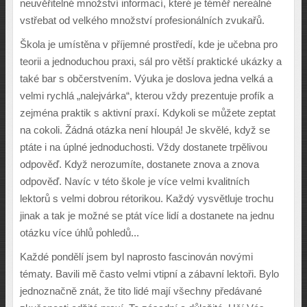
neuv
ěř
itelné mno
ž
ství informací, které je tém
ěř
nereálné
vst
ř
ebat od velkého mno
ž
ství profesionálních zvuka
řů
.
Š
kola je umíst
ě
na v p
ř
íjemné prost
ř
edí, kde je u
č
ebna pro
teorii a jednoduchou praxi, sál pro v
ě
t
š
í praktické ukázky a
také bar s ob
č
erstvením. V
ý
uka je doslova jedna velká a
velmi rychlá „nalejvárka“, kterou v
ž
dy prezentuje profík a
zejména praktik s aktivní praxí. Kdykoli se m
ůž
ete zeptat
na cokoli.
Ž
ádná otázka není hloupá! Je skv
ě
lé, kdy
ž
se
ptáte i na úplné jednoduchosti. V
ž
dy dostanete trp
ě
livou
odpov
ěď
. Kdy
ž
nerozumíte, dostanete znova a znova
odpov
ěď
. Navíc v této
š
kole je více velmi kvalitních
lektor
ů
s velmi dobrou rétorikou. Ka
ž
d
ý
vysv
ě
tluje trochu
jinak a tak je mo
ž
né se ptát více lidí a dostanete na jednu
otázku více úhl
ů
pohled
ů
...
Ka
ž
dé pond
ě
lí jsem byl naprosto fascinován nov
ý
mi
tématy. Bavili m
ě č
asto velmi vtipní a zábavní lekto
ř
i. Bylo
jednozna
č
n
ě
znát,
ž
e tito lidé mají v
š
echny p
ř
edávané