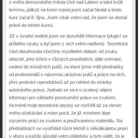
z mého domovského města Ústí nad Labem a také kvůli
termínu, jelikož na konci srpna jsem začal hledat a tento
kurz začal 8. řijna. Jsem však velmi rád, že jsem se dostal
právě do tohoto kurzu.
Již v úvodní hodině jsem se dozvěděl informace týkající se
průběhu výuky a byl jsem z nich velmi nadšený. Teoretická
část obsahovala všechny myslitelné oblasti: od zvuku
obecně, jeho šíření v různých prostředích, dále snímání,
vedení do mixážních pultů, na které jsme měli přednášky
od profesionálů s názornou ukázkou pultů a práce na nich,
přes probrání reproduktorů až po náhled do stránky
autorského práva. Jednalo se sice o ucelený objem
informací pro základní porozumění práce se zvukem,
nicméně moje teoretické obzory se rozšířili až za rámec
mého očekávání a mám pocit, že již mnohem lépe
rozumím práci se zvukem a používanému materiálu. Na
přednáškách se vystřídali různí lektoři s několikaletou praxí
v oboru a každý působil velmi přátelsky a bylo vidět, že je