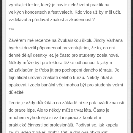
vynikající lektor, kter
ý
je navíc celo
ž
ivotní praktik na
velk
ý
ch koncertech a festivalech. Kdo více u
ž
by m
ě
l u
č
it,
vzd
ě
lávat a p
ř
edávat znalost a zku
š
ennosti?
***
Záv
ě
rem mé recenze na Zvuka
ř
skou
š
kolu Jindry Varhana
bych si dovolil p
ř
ipomenout prezentujícím,
ž
e to, co oni
denn
ě
d
ě
lají desítky let, je
č
asto pro studenty zcela nové.
N
ě
kdy m
ůž
e b
ý
t pro lektora t
ěž
ké odhadnou, k jak
ý
m
a
ž
základ
ů
m je t
ř
eba jít pro pochopení daného tématu. Je
fajn hlídat úrove
ň
znalostí celého kurzu. N
ě
kdy
ř
íkat a
opakovat i zcela banální v
ě
ci mohou b
ý
t pro studenty velmi
d
ů
le
ž
ité.
Teorie je v
ž
dy d
ů
le
ž
itá a na základ
ě
ní se pak uvádí znalosti
do praxe lépe. Ale to n
ě
kdy m
ůž
e trvat léta.
Č
asto je
mnohem v
ý
hodn
ě
j
š
í si vzít inspiraci z konkrétní
praktické
č
innosti od profesionál
ů
. Podívat se, jak kapelu
zvu
č
í jeden zvuka
ř
, druh
ý
, t
ř
etí a doslova obkoukat,