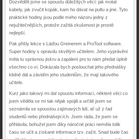
Dozvěděli jsme se spoustu důležitých věcí: jak motat
kabely, jak zvučit kopák, kam ho dávat na pultu a jiné. Tyto
praktické hodiny jsou podle mého názoru jedny z
nejužitečnějších, protože zažitá zkušenost je prostě
nejlepší.
Pak přišly lekce s Láďou Greinerem a ProTool software.
Super hodiny s opravdu skvělým učitelem. Jeho vyprávění
měla tu správnou jiskru a zapálení pro to nám předat úplně
všechno co ví. Dokázala bych poslouchat jeho přednášky
klidně dál a závidím jeho studentům, že mají takového
učitele.
Kurz jako takový mi dal spoustu informací, některé věci co
jsem věděla se mi tak nějak spojili a určitě jsem se
seznámila se spoustou zajímavých lidí, ať už z řad
studentů nebo přednášejících. Jsem ráda, že jsem se
přihlásila, bohužel jsem díky náročné práci neměla tolik
času se učit a získané informace tzv. zažít. Snad bude čas