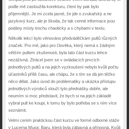
podle mě zasloužila korekturu, čtení by pak bylo
příjemnější. Je mi zcela jasné, že jde o zvukařský a ne
jazykový kurz, ale je škoda, že tak cenné informace jsou
podány místy trochu chaoticky a s chybami v textu.
Několik lekcí bylo věnováno předváděčkám pultů různých
značek. Pro mě, jako pro člověka, který nemá s žádným
větším pultem zkušenosti, byla tato část kurzu lehce
nezáživná. Ztrácel jsem se v ovládacích prvcích
jednotlivých pultů a na jejich vyzkoušení nebylo kvůli počtu
účastníků příliš času, ale chápu, že s tím se dá jen těžko
něco dělat. Jako úvod do problematiky a ukázka přístupu
jednotlivých výrobců slouží tyto přednášky dobře, ale
neumím si moc představit, že bych si na jejich základě
vybral pult ke koupi, k tomu by bylo potřeba se s ním více
seznámit.
Velmi cením praktickou část kurzu ve formě odborné stáže
v Lucerna Music Baru, která byla zábavná a přínosná. Kvůli