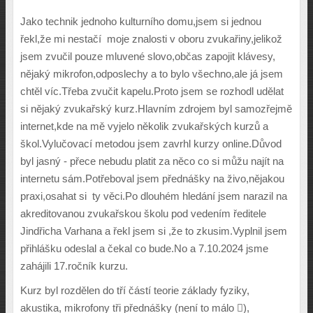
Jako technik jednoho kulturního domu,jsem si jednou
řekl,že mi nestačí moje znalosti v oboru zvukařiny,jelikož
jsem zvučil pouze mluvené slovo,občas zapojit klávesy,
nějaký mikrofon,odposlechy a to bylo všechno,ale já jsem
chtěl víc.Třeba zvučit kapelu.Proto jsem se rozhodl udělat
si nějaký zvukařský kurz.Hlavním zdrojem byl samozřejmě
internet,kde na mě vyjelo několik zvukařských kurzů a
škol.Vylučovací metodou jsem zavrhl kurzy online.Důvod
byl jasný - přece nebudu platit za něco co si můžu najít na
internetu sám.Potřeboval jsem přednášky na živo,nějakou
praxi,osahat si ty věci.Po dlouhém hledání jsem narazil na
akreditovanou zvukařskou školu pod vedením ředitele
Jindřicha Varhana a řekl jsem si ,že to zkusim.Vyplnil jsem
přihlášku odeslal a čekal co bude.No a 7.10.2024 jsme
zahájili 17.ročník kurzu.
Kurz byl rozdělen do tří částí teorie základy fyziky,
akustika, mikrofony tři přednášky (není to málo ),