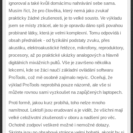
ignoroval a také kvůli domácímu nahrávání sebe sama.
Musím říct, že pro člověka, který nemá jako zvukař
prakticky žádné zkušenosti, je to velké sousto. Ve výkladu
jsem se místy ztrácel, ale to je opravdu dáno spíš povahou
probírané látky, která je velmi komplexní. Tomu odpovídá i
obsah přednášek - od fyzikální podstaty zvuku, přes
akustiku, elektroakustické řetězce, mikrofony, reproduktory,
procesory, až po praktické ukázky analogových a hlavně
digitálních mixážních pultů. Vše je završeno několika
lekcemi, kde se žáci naučí základní ovládání softwaru
ProTools, což mě osobně zajímalo nejvíc. Oceňuji, že
výklad ProTools neprobíhá pouze názorně, ale vše si
můžete rovnou sami vyzkoušet na zapůjčených laptopech.
Proti formě, jakou kurz probíhá, toho nelze mnoho
namítnout. Lektoři jsou erudovaní a je vidět, že všichni mají
velké celoživotní zkušenosti v oboru a nadšení pro věc.
Ochotně zodpoví veškeré možné i nemožné dotazy.
Skripta jsou po obsahové stránce velmi bohatá, akorát by si