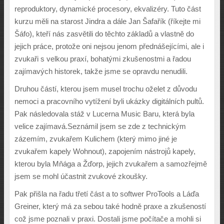
reproduktory, dynamické procesory, ekvalizéry. Tuto část
kurzu měli na starost Jindra a dále Jan Šafařík (říkejte mi
Šáfo), kteří nás zasvětili do těchto základů a vlastně do
jejich práce, protože oni nejsou jenom přednášejícími, ale i
zvukaři s velkou praxí, bohatými zkušenostmi a řadou
zajímavých historek, takže jsme se opravdu nenudili.
Druhou částí, kterou jsem musel trochu oželet z důvodu
nemoci a pracovního vytížení byli ukázky digitálních pultů.
Pak následovala stáž v Lucerna Music Baru, která byla
velice zajímavá.Seznámil jsem se zde z technickým
zázemím, zvukařem Kulichem (který mimo jiné je
zvukařem kapely Wohnout), zapojením nástrojů kapely,
kterou byla Mňága a Žďorp, jejich zvukařem a samozřejmě
jsem se mohl účastnit zvukové zkoušky.
Pak přišla na řadu třetí část a to softwer ProTools a Láďa
Greiner, který má za sebou také hodně praxe a zkušeností
což jsme poznali v praxi. Dostali jsme počítače a mohli si