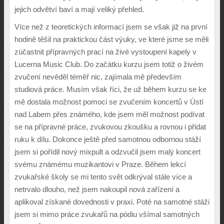
jejich odvětví baví a mají veliký přehled.
Více než z teoretických informací jsem se však již na první
hodině těšil na praktickou část výuky, ve které jsme se měli
zúčastnit přípravných prací na živé vystoupení kapely v
Lucerna Music Club. Do začátku kurzu jsem totiž o živém
zvučení nevěděl téměř nic, zajímala mě především
studiová práce. Musím však říci, že už během kurzu se ke
mě dostala možnost pomoci se zvučením koncertů v Ústí
nad Labem přes známého, kde jsem měl možnost podívat
se na přípravné práce, zvukovou zkoušku a rovnou i přidat
ruku k dílu. Dokonce ještě před samotnou odbornou stáží
jsem si pořídil nový mixpult a odzvučil jsem malý koncert
svému známému muzikantovi v Praze. Během lekcí
zvukařské školy se mi tento svět odkrýval stále více a
netrvalo dlouho, než jsem nakoupil nová zařízení a
aplikoval získané dovednosti v praxi. Poté na samotné stáži
jsem si mimo práce zvukařů na pódiu všímal samotných