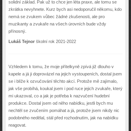
solidní základ. Pak už to chce jen léta praxe, ale tomu se
zkrátka nevyhnete. Kurz bych asi nedoporučil někomu, kdo
nemá se zvukem vůbec žádné zkušenosti, ale pro
muzikanty a zvukaře na všech úrovních bude vždy
přínosný.
Lukáš Tejnor
školní rok 2021-2022
Vzhledem k tomu, že moje přítelkyně zpívá již dlouho v
kapele a já ji doprovázel na jejich vystoupeních, dostal jsem
se i blíže k ozvučování těchto akcí. Protože mě zajímalo,
jak vše probíhá, koukal jsem i pod ruce jejich zvukaře, který
mi ukazoval, co a jak je potřeba k nazvučení hudební
produkce. Dostal jsem od něho nabídku, jestli bych mu
nechtěl se zvučením pomáhat a já, protože jsem nikdy nic
podobného nedělal, stál před rozhodnutím, jak na nabídku
reagovat.