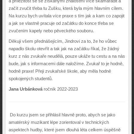
a příležitost se se získanými znalostmi více skamarádit a
začít zvučit třeba tu Zušku, která byla mým hlavním cílem.
Na kurzu bych uvítala více praxe s tím jak a kam co zapojit
a jak se vlastně pracuje od začátku do konce třeba se
zvučením kapely nebo pěveckého souboru.
Děkuji všem přednášejícím, Jindrovi za to, že ho vůbec
napadlo školu otevřít a tak jak na začátku říkal, že žádný
kurz z nás zvukaře neudělá, pouze ukáže tu cestu a na nás
bude, jak s informacemi dále naložíme. Zvukař to je hodně,
hodně praxe! Přeji zvukařské škole, aby měla hodně
spokojených studentů.
Jana Urbánková
ročník 2022-2023
Do kurzu jsem se přihlásil hlavně proto, abych se jako
amatérský muzikant lépe zorientoval v technických
aspektech hudby, které jsem dlouhá léta celkem úspěšně