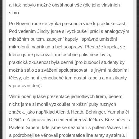
a i tak nebylo možné obsáhnout vše (dle jeho vlastních
slov).
Po Novém roce se výuka přesunula více k praktické části.
Pod vedením Jindry jsme si vyzkoušeli práci s analogovým
mixážním pultem, zapojení kapely i správné umístění
mikrofonů, například u bicí soupravy. Přestože kapela, se
kterou jsme pracovali, mě osobně příliš neoslovila,
praktická zkušenost byla cenná (pro budoucí studenty by
možná stálo za zvážení spolupracovat i s jinými hudebními
tělesy, ale není jednoduché tam dostat kapelu a muzikanty
v pracovní den).
Velmi oceňuji také prezentace jednotlivých firem, během
nichž jsme si mohli vyzkoušet mixážní pulty různých
značek, jako například Allen & Heath, Behringer, Yamaha či
DiGiCo. Zajímavá byla i externí předváděčka v Březiněvsi s
Pavlem Srbem, kde jsme se seznámili s pultem Waves LV1
a podrobněji se věnovali problematice line array systémů. I