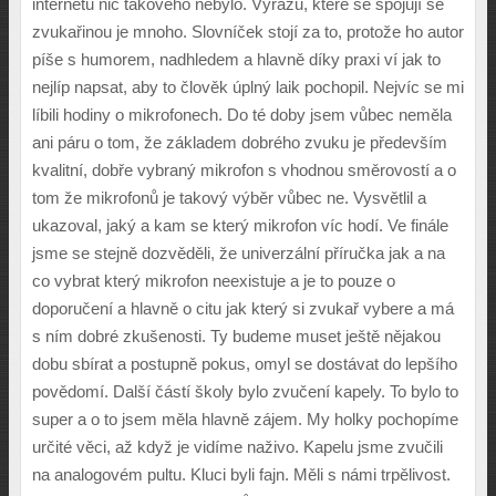
internetu nic takového nebylo. Výrazů, které se spojují se
zvukařinou je mnoho. Slovníček stojí za to, protože ho autor
píše s humorem, nadhledem a hlavně díky praxi ví jak to
nejlíp napsat, aby to člověk úplný laik pochopil. Nejvíc se mi
líbili hodiny o mikrofonech. Do té doby jsem vůbec neměla
ani páru o tom, že základem dobrého zvuku je především
kvalitní, dobře vybraný mikrofon s vhodnou směrovostí a o
tom že mikrofonů je takový výběr vůbec ne. Vysvětlil a
ukazoval, jaký a kam se který mikrofon víc hodí. Ve finále
jsme se stejně dozvěděli, že univerzální příručka jak a na
co vybrat který mikrofon neexistuje a je to pouze o
doporučení a hlavně o citu jak který si zvukař vybere a má
s ním dobré zkušenosti. Ty budeme muset ještě nějakou
dobu sbírat a postupně pokus, omyl se dostávat do lepšího
povědomí. Další částí školy bylo zvučení kapely. To bylo to
super a o to jsem měla hlavně zájem. My holky pochopíme
určité věci, až když je vidíme naživo. Kapelu jsme zvučili
na analogovém pultu. Kluci byli fajn. Měli s námi trpělivost.