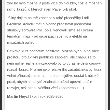
zde by bylo možné jít ještě více do hloubky, což je možné v
rámci kurzů, o kterých nám Pavel Srb říkal.
Silný dojem na mě zanechaly také přednášky Ládi
Greinera. Ačkoliv měl původně představit především
studiový software Pro Tools, věnovali jsme se i širším
tématům, například organizaci sběrnic a efektů na
mixážních pultech.
Celkově kurz hodnotím pozitivně. Možná bych uvítal více
prostoru pro aktivní praktické zapojení, ale chápu, že to
není úplně reálné a vyžadovalo by to výrazně delší časový
rozsah kurzu. Pro mě jako relativního začátečníka byl kurz
velmi přínosný, ale musím se co nejdříve dostat k nějaké
praxi, abych si nabyté znalosti dokázal upevnit a dále
rozvíjet, než stihnu většinu věcí zapomenout. :-)
Martin Heyzl
školní rok 2025-2026