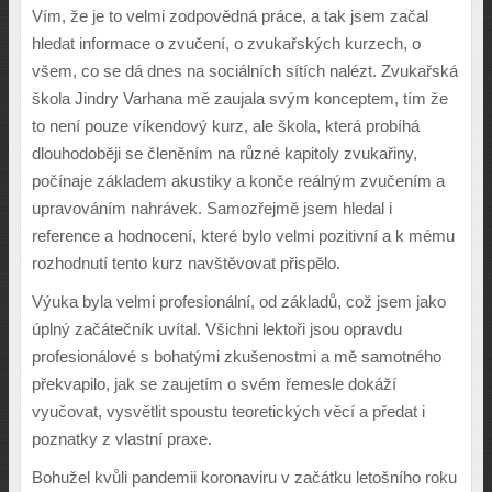
Vím, že je to velmi zodpovědná práce, a tak jsem začal
hledat informace o zvučení, o zvukařských kurzech, o
všem, co se dá dnes na sociálních sítích nalézt. Zvukařská
škola Jindry Varhana mě zaujala svým konceptem, tím že
to není pouze víkendový kurz, ale škola, která probíhá
dlouhodoběji se členěním na různé kapitoly zvukařiny,
počínaje základem akustiky a konče reálným zvučením a
upravováním nahrávek. Samozřejmě jsem hledal i
reference a hodnocení, které bylo velmi pozitivní a k mému
rozhodnutí tento kurz navštěvovat přispělo.
Výuka byla velmi profesionální, od základů, což jsem jako
úplný začátečník uvítal. Všichni lektoři jsou opravdu
profesionálové s bohatými zkušenostmi a mě samotného
překvapilo, jak se zaujetím o svém řemesle dokáží
vyučovat, vysvětlit spoustu teoretických věcí a předat i
poznatky z vlastní praxe.
Bohužel kvůli pandemii koronaviru v začátku letošního roku