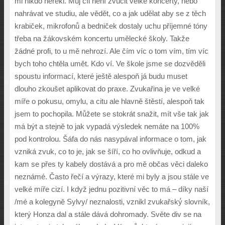
mi nikdo neřekl. Můj cíl není zvučit velké koncerty, nebo
nahrávat ve studiu, ale vědět, co a jak udělat aby se z těch
krabiček, mikrofonů a bedniček dostaly uchu příjemné tóny
třeba na žákovském koncertu umělecké školy. Takže
žádné profi, to u mě nehrozí. Ale čím víc o tom vím, tím víc
bych toho chtěla umět. Kdo ví. Ve škole jsme se dozvěděli
spoustu informací, které ještě alespoň já budu muset
dlouho zkoušet aplikovat do praxe. Zvukařina je ve velké
míře o pokusu, omylu, a citu ale hlavně štěstí, alespoň tak
jsem to pochopila. Můžete se stokrát snažit, mít vše tak jak
má být a stejně to jak vypadá výsledek nemáte na 100%
pod kontrolou. Šáfa do nás nasypával informace o tom, jak
vzniká zvuk, co to je, jak se šíří, co ho ovlivňuje, odkud a
kam se přes ty kabely dostává a pro mě občas věci daleko
neznámé. Často řečí a výrazy, které mi byly a jsou stále ve
velké míře cizí. I když jednu pozitivní věc to má – díky naší
/mé a kolegyně Sylvy/ neznalosti, vznikl zvukařský́ slovník,
který Honza dal a stále dává dohromady. Světe div se na