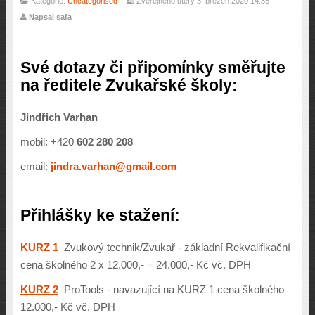
Kategorie:
Uncategorised
Zveřejněno úterý 3. březen 2020 14:35
Napsal safa
Své dotazy či připomínky směřujte
na ředitele Zvukařské školy:
Jindřich Varhan
mobil: +420
602 280 208
email:
jindra.varhan@gmail.com
Přihlášky ke stažení:
KURZ 1
Zvukový technik/Zvukař - základní Rekvalifikační
cena školného 2 x 12.000,- = 24.000,- Kč vč. DPH
KURZ 2
ProTools - navazující na KURZ 1 cena školného
12.000,- Kč vč. DPH