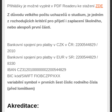
Přihlášky je možné vyplnit v PDF Readeru ke stažení
ZDE
Z důvodu velkého počtu uchazečů o studium, je jedním
z rozhodujících kritérií pro přijetí i zaplacení školného,
nebo alespoň první části.
Bankovní spojení pro platby v CZK v ČR: 2200544829 /
2010
Bankovní spojení pro platby v EUR v SR: 2200544829 /
8330
IBAN CZ3120100000002200544829
BIC kód/SWIFT FIOBCZPPXXX
variabilní symbol = prvních šest číslic rodného čísla
(před lomítkem)
Akreditace: