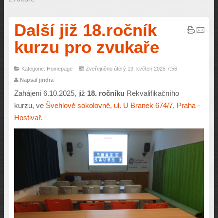
Další již 18.ročník
kurzu pro zvukaře
Kategorie: Homepage
Zveřejněno úterý 13. květen 2025 7:56
Napsal jindra
Zahájení 6.10.2025,
již
18. ročníku
Rekvalifikačního
kurzu, ve
Švehlově sokolovně, ul. U Branek 674/7, Praha -
Hostivař
.