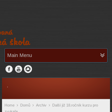
Main Menu
.
Home
Domů
Archiv
Další již 18.ročník kurzu pro
zvukaře