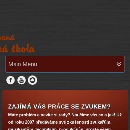
Main Menu
ZAJÍMÁ VÁS PRÁCE SE ZVUKEM?
Máte problém a nevíte si rady? Naučíme vás co a jak! Už
od roku 2007 předáváme své zkušenosti zvukařům,
muzikantům, technikům, produkčním, prostě všem,