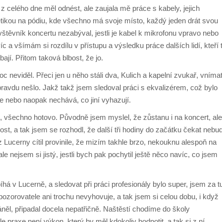
i z celého dne měl odnést, ale zaujala mě práce s kabely, jejich
tikou na pódiu, kde všechno má svoje místo, každý jeden drát svou
štěvník koncertu nezabýval, jestli je kabel k mikrofonu vpravo nebo
íc a všímám si rozdílu v přístupu a výsledku práce dalších lidí, kteří 
bají. Přitom taková blbost, že jo.
neviděl. Přeci jen u něho stáli dva, Kulich a kapelní zvukař, vníma
pravdu nešlo. Jakž takž jsem sledoval práci s ekvalizérem, což bylo
e nebo naopak nechává, co jiní vyhazují.
, všechno hotovo. Původně jsem myslel, že zůstanu i na koncert, ale
ost, a tak jsem se rozhodl, že další tři hodiny do začátku čekat nebu
z Lucerny cítil provinile, že mizím takhle brzo, nekouknu alespoň na
ale nejsem si jistý, jestli bych pak pochytil ještě něco navíc, co jsem
há v Lucerně, a sledovat při práci profesionály bylo super, jsem za t
ozorovatele ani trochu nevyhovuje, a tak jsem si celou dobu, i když
něl, připadal docela nepatřičně. Naštěstí chodíme do školy
e praxe není výkon, který by měl kdokoliv hodnotit, a tak si z ní