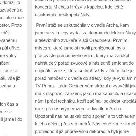
 dorazili o
koncertu Michala Hrůzy s kapelou, kde ještě
nazvučená a
účinkovala předkapela Nely.
ěl plné ruce
stor. Proto
První stáž se uskutečnila v divadle Archa, kam
zději.
jsme se s kolegy vydali za doprovodu lektora školy
novanému
a televizního zvukaře Vládi Graubnera. Prvním
 půl dříve,
místem, které jsme si mohli prohlédnout, bylo
sme volný
pracoviště přenosového vozu, který má za úkol
učení
nahrát celý pořad zvukově a následně smíchat do
ji jsme se
originální verze, která se tvoří vždy z úterý, kde je
ěl, vše již
pořad natočen v divadle do středy, kdy je vysílám 
továny a
TV Prima. Láďa Greiner nám ukázal a vysvětlil ja
má k dispozici zařízení, jakou má kapacitu a ukáza
nám i práci techniků, kteří začínali pokládat kabelá
ich čas a
mezi přenosovým vozem a divadlem Archa.
sme se
Upozornil nás na úskalí toho spojení a to vzhledem
li jsme i do
k jeho délce, přes sto metrů. Následně jsme si moh
prohlédnout již připravenou dekoraci a byli jsme