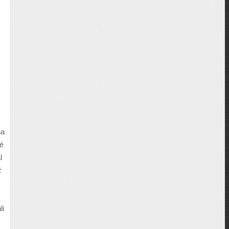
na
ké
l
ž
li