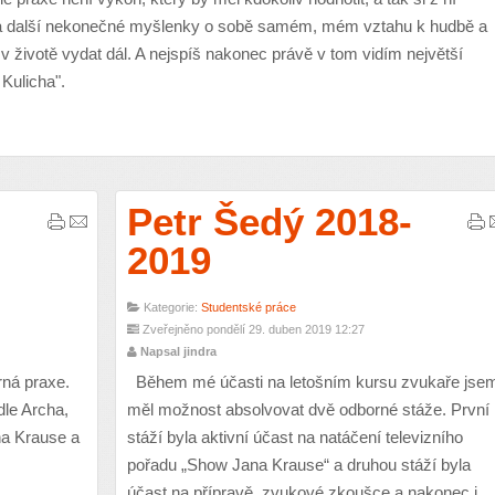
 a další nekonečné myšlenky o sobě samém, mém vztahu k hudbě a
 v životě vydat dál. A nejspíš nakonec právě v tom vidím největší
Kulicha".
Petr Šedý 2018-
2019
Kategorie:
Studentské práce
Zveřejněno pondělí 29. duben 2019 12:27
Napsal jindra
rná praxe.
Během mé účasti na letošním kursu zvukaře jse
dle Archa,
měl možnost absolvovat dvě odborné stáže. První
na Krause a
stáží byla aktivní účast na natáčení televizního
pořadu „Show Jana Krause“ a druhou stáží byla
účast na přípravě, zvukové zkoušce a nakonec i