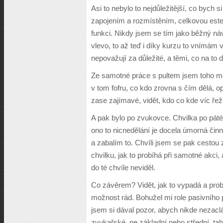
Asi to nebylo to nejdůležitější, co bych s
zapojením a rozmístěním, celkovou este
funkci. Nikdy jsem se tím jako běžný náv
vlevo, to až teď i díky kurzu to vnímám v
nepovažují za důležité, a těmi, co na to d
Ze samotné práce s pultem jsem toho moc 
v tom fofru, co kdo zrovna s čím dělá, o
zase zajímavé, vidět, kdo co kde víc řež
A pak bylo po zvukovce. Chvilka po páté
ono to nicnedělání je docela úmorná činn
a zabalím to. Chvíli jsem se pak cestou 
chvilku, jak to probíhá při samotné akci, 
do té chvíle neviděl.
Co závěrem? Vidět, jak to vypadá a probí
možnost rád. Bohužel mi role pasivního p
jsem si dával pozor, abych nikde nezaclá
zvukařské, ne základní nebo střední, tahl