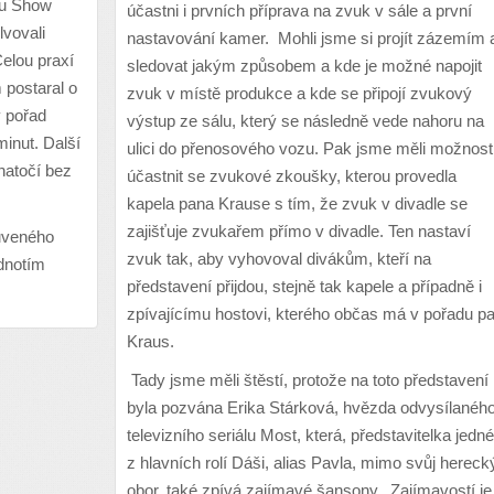
du Show
účastni i prvních příprava na zvuk v sále a první
lvovali
nastavování kamer. Mohli jsme si projít zázemím 
elou praxí
sledovat jakým způsobem a kde je možné napojit
 postaral o
zvuk v místě produkce a kde se připojí zvukový
ý pořad
výstup ze sálu, který se následně vede nahoru na
minut. Další
ulici do přenosového vozu. Pak jsme měli možnost
natočí bez
účastnit se zvukové zkoušky, kterou provedla
kapela pana Krause s tím, že zvuk v divadle se
zajišťuje zvukařem přímo v divadle. Ten nastaví
luveného
zvuk tak, aby vyhovoval divákům, kteří na
dnotím
představení přijdou, stejně tak kapele a případně i
zpívajícímu hostovi, kterého občas má v pořadu p
Kraus.
Tady jsme měli štěstí, protože na toto představení
byla pozvána Erika Stárková, hvězda odvysílanéh
televizního seriálu Most, která, představitelka jedné
z hlavních rolí Dáši, alias Pavla, mimo svůj hereck
obor, také zpívá zajímavé šansony. Zajímavostí je