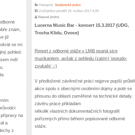
Kategorie:
Studentské práce
Zveřejněno pondělí 29. květen 2017 9:28
Napsal jindra
odborné
Lucerna Music Bar - koncert 15.3.2017 (UDG,
ob
ř
e znám,
Trocha Klidu, Ovoce)
e ji
ž
okrát se mi
Report z odborné stáže v LMB psaná sice
jin
ý
pohled.
muzikantem, avšak z pohledu (zatím) 'pseudo-
jsem m
ě
l
zvukaře' :-)
u,
ta
V předložené závěrečné práci nejprve popíši průbě
akce spolu s obecnými osobními dojmy a poté se
přesunu do oblasti zaměřené na technické detaily.
vním
závěru práce přikládám
pr
ů
vodci
několik vlastních dokumentačních fotografií
 p
ř
ípravy na
pořízených přímo během popisované odborné
ál a
stáže.
slechy z