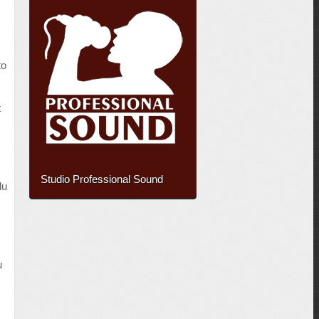
to
t
Studio Professional Sound
du
u