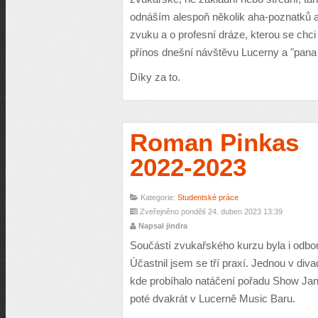
odnáším alespoň několik aha-poznatků
zvuku a o profesní dráze, kterou se chci
přínos dnešní návštěvu Lucerny a "pana 
Díky za to.
Roman Pinkas
2022-2023
Kategorie:
Studentské práce
Zveřejněno pondělí 24. duben 2023 13:39
Napsal jindra
Součástí zvukařského kurzu byla i odbo
Účastnil jsem se tří praxí. Jednou v diva
kde probíhalo natáčení pořadu Show Ja
poté dvakrát v Lucerně Music Baru.