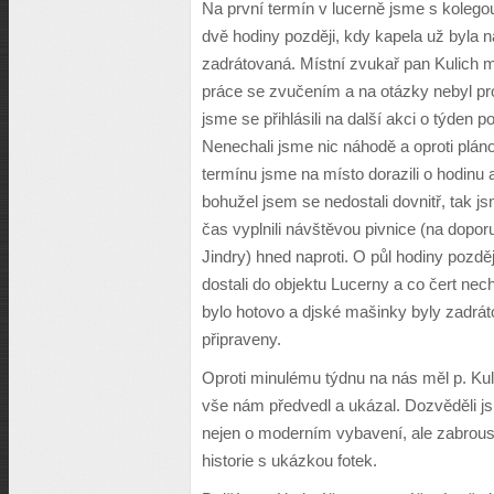
Na první termín v lucerně jsme s kolegou
dvě hodiny později, kdy kapela už byla 
zadrátovaná. Místní zvukař pan Kulich m
práce se zvučením a na otázky nebyl pro
jsme se přihlásili na další akci o týden po
Nenechali jsme nic náhodě a oproti plá
termínu jsme na místo dorazili o hodinu a
bohužel jsem se nedostali dovnitř, tak j
čas vyplnili návštěvou pivnice (na dopor
Jindry) hned naproti. O půl hodiny pozdě
dostali do objektu Lucerny a co čert necht
bylo hotovo a djské mašinky byly zadrá
připraveny.
Oproti minulému týdnu na nás měl p. Kul
vše nám předvedl a ukázal. Dozvěděli j
nejen o moderním vybavení, ale zabrousi
historie s ukázkou fotek.