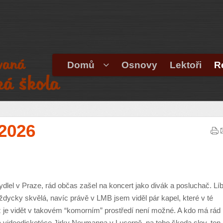
Domů
Osnovy
Lektoři
R
-2026
dlel v Praze, rád občas zašel na koncert jako divák a posluchač. Líb
ždycky skvělá, navíc právě v LMB jsem viděl pár kapel, které v té
ž je vidět v takovém “komorním” prostředí není možné. A kdo má rád
videodiskotéce Jirky Neumanna v Lucerně, na toho škoda slov, ten