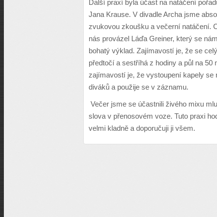
Další praxí byla účast na natáčení pořa
Jana Krause. V divadle Archa jsme abso
zvukovou zkoušku a večerní natáčení. C
nás provázel Láďa Greiner, který se nám
bohatý výklad. Zajímavostí je, že se cel
předtočí a sestříhá z hodiny a půl na 50 
zajímavostí je, že vystoupení kapely se 
diváků a použije se v záznamu.
Večer jsme se účastnili živého mixu m
slova v přenosovém voze. Tuto praxi ho
velmi kladně a doporučuji ji všem.