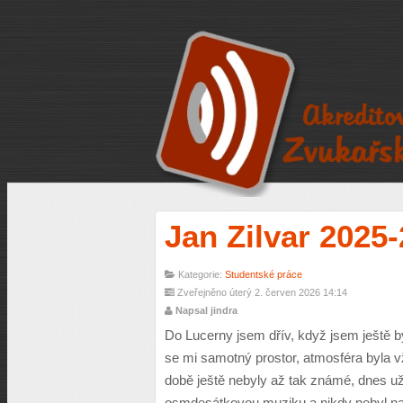
Jan Zilvar 2025
Kategorie:
Studentské práce
Zveřejněno úterý 2. červen 2026 14:14
Napsal jindra
Do Lucerny jsem dřív, když jsem ještě by
se mi samotný prostor, atmosféra byla v
době ještě nebyly až tak známé, dnes u
osmdesátkovou muziku a nikdy nebyl na 