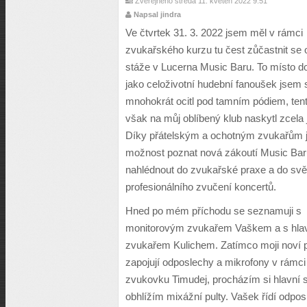
Zveřejněno středa 11. květen 2022 9:51
Napsal jindra
Ve
č
tvrtek 31. 3. 2022 jsem m
ě
l v rámci
zvuka
ř
ského kurzu tu
č
est z
ůč
astnit se 
stá
ž
e v Lucerna Music Baru. To místo d
jako celo
ž
ivotní hudební fanou
š
ek jsem s
mnohokrát ocitl pod tamním pódiem, tent
v
š
ak na m
ů
j oblíben
ý
klub naskytl zcela 
Díky p
ř
átelsk
ý
m a ochotn
ý
m zvuka
řů
m 
mo
ž
nost poznat nová zákoutí Music Bar
nahlédnout do zvuka
ř
ské praxe a do sv
ě
profesionálního zvu
č
ení koncert
ů
.
Hned po mém p
ř
íchodu se seznamuji s
monitorov
ý
m zvuka
ř
em Va
š
kem a s hla
zvuka
ř
em Kulichem. Zatímco moji noví 
zapojují odposlechy a mikrofony v rámci
zvukovku Timudej, procházím si hlavní s
obhlí
ž
ím mixá
ž
ní pulty. Va
š
ek
ř
ídí odpo