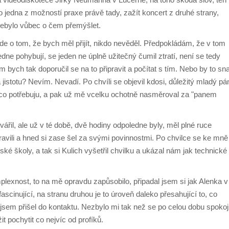
o jedna z možností praxe právě tady, zažít koncert z druhé strany,
nebylo vůbec o čem přemýšlet.
e o tom, že bych měl přijít, nikdo nevěděl. Předpokládám, že v tom
dne pohybují, se jeden ne úplně užitečný čumil ztratí, není se tedy
bych tak doporučil se na to připravit a počítat s tím. Nebo by to sn
 jistotu? Nevím. Nevadí. Po chvíli se objevil kdosi, důležitý mladý pá
a co potřebuju, a pak už mě vcelku ochotně nasměroval za "panem
vářil, ale už v té době, dvě hodiny odpoledne byly, měl plné ruce
ravili a hned si zase šel za svými povinnostmi. Po chvilce se ke mně
ké školy, a tak si Kulich vyšetřil chvilku a ukázal nám jak technické
exnost, to na mě opravdu zapůsobilo, připadal jsem si jak Alenka v
fascinující, na stranu druhou je to úroveň daleko přesahující to, co
sem přišel do kontaktu. Nezbylo mi tak než se po celou dobu spokoji
it pochytit co nejvíc od profíků.