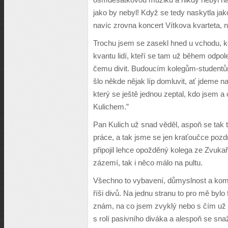
jako by nebyl! Když se tedy naskytla jak
navíc zrovna koncert Vítkova kvarteta, 
Trochu jsem se zasekl hned u vchodu, kd
kvantu lidí, kteří se tam už během odpole
čemu divit. Budoucím kolegům-studentům 
šlo někde nějak líp domluvit, ať jdeme na
který se ještě jednou zeptal, kdo jsem 
Kulichem.”
Pan Kulich už snad věděl, aspoň se tak t
práce, a tak jsme se jen kraťoučce pozd
připojil lehce opožděný kolega ze Zvukařs
zázemí, tak i něco málo na pultu.
Všechno to vybavení, důmyslnost a kompl
říši divů. Na jednu stranu to pro mě bylo 
znám, na co jsem zvyklý nebo s čím už j
s rolí pasivního diváka a alespoň se snaž