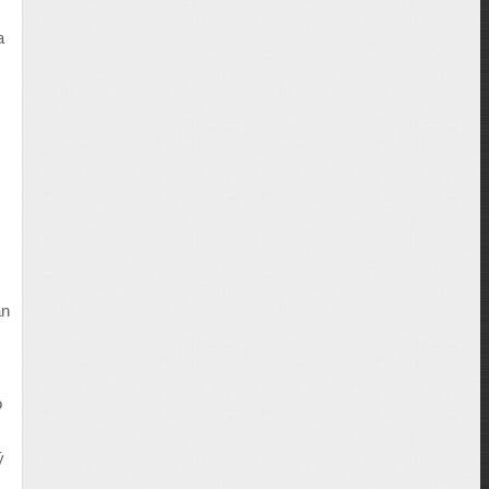
a
an
o
ý
,